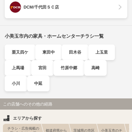
DCM/千代田ＳＣ店
小美玉市内の家具・ホームセンターチラシ一覧
栗又四ケ
東田中
田木谷
上玉里
上馬場
宮田
竹原中郷
高崎
小川
中延
この店舗へのその他の経路
エリアから探す
チラシ・広告掲載の
都道府県から
茨城県の市区
小美玉市のチ