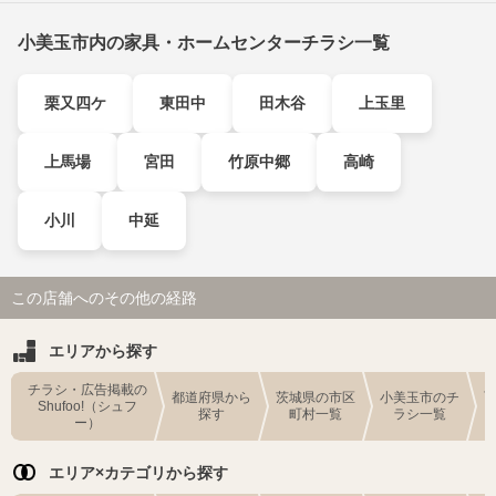
小美玉市内の家具・ホームセンターチラシ一覧
栗又四ケ
東田中
田木谷
上玉里
上馬場
宮田
竹原中郷
高崎
小川
中延
この店舗へのその他の経路
エリアから探す
チラシ・広告掲載の
都道府県から
茨城県の市区
小美玉市のチ
Shufoo!（シュフ
探す
町村一覧
ラシ一覧
ー）
エリア×カテゴリから探す