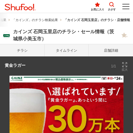
お気に入り
さがす
結果
「カインズ」のチラシ検索結果
「カインズ 石岡玉里店」のチラシ・店舗情報
カインズ 石岡玉里店のチラシ・セール情報（茨
城県小美玉市）
チラシ
タイム
ライン
店舗詳細
黄金ラガー
1/1
拡大