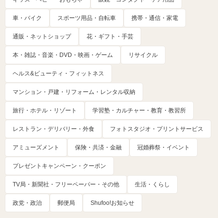
車・バイク
スポーツ用品・自転車
携帯・通信・家電
通販・ネットショップ
花・ギフト・手芸
本・雑誌・音楽・DVD・映画・ゲーム
リサイクル
ヘルス&ビューティ・フィットネス
マンション・戸建・リフォーム・レンタル収納
旅行・ホテル・リゾート
学習塾・カルチャー・教育・教習所
レストラン・デリバリー・外食
フォトスタジオ・プリントサービス
アミューズメント
保険・共済・金融
冠婚葬祭・イベント
プレゼントキャンペーン・クーポン
TV局・新聞社・フリーペーパー・その他
生活・くらし
政党・政治
郵便局
Shufoo!お知らせ