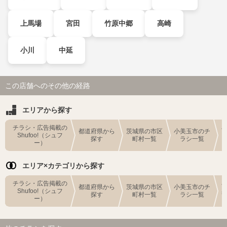
上馬場
宮田
竹原中郷
高崎
小川
中延
この店舗へのその他の経路
エリアから探す
チラシ・広告掲載の
都道府県から
茨城県の市区
小美玉市のチ
Shufoo!（シュフ
探す
町村一覧
ラシ一覧
ー）
エリア×カテゴリから探す
チラシ・広告掲載の
都道府県から
茨城県の市区
小美玉市のチ
Shufoo!（シュフ
探す
町村一覧
ラシ一覧
ー）