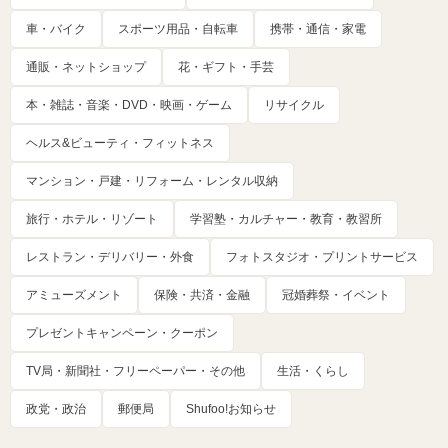
車・バイク
スポーツ用品・自転車
携帯・通信・家電
通販・ネットショップ
花・ギフト・手芸
本・雑誌・音楽・DVD・映画・ゲーム
リサイクル
ヘルス&ビューティ・フィットネス
マンション・戸建・リフォーム・レンタル収納
旅行・ホテル・リゾート
学習塾・カルチャー・教育・教習所
レストラン・デリバリー・外食
フォトスタジオ・プリントサービス
アミューズメント
保険・共済・金融
冠婚葬祭・イベント
プレゼントキャンペーン・クーポン
TV局・新聞社・フリーペーパー・その他
生活・くらし
政党・政治
郵便局
Shufoo!お知らせ