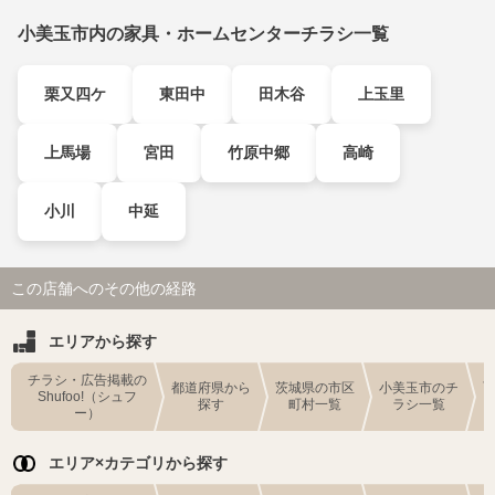
小美玉市内の家具・ホームセンターチラシ一覧
栗又四ケ
東田中
田木谷
上玉里
上馬場
宮田
竹原中郷
高崎
小川
中延
この店舗へのその他の経路
エリアから探す
チラシ・広告掲載の
都道府県から
茨城県の市区
小美玉市のチ
Shufoo!（シュフ
探す
町村一覧
ラシ一覧
ー）
エリア×カテゴリから探す