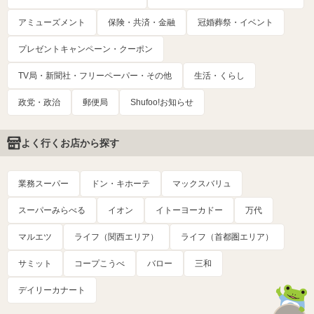
アミューズメント
保険・共済・金融
冠婚葬祭・イベント
プレゼントキャンペーン・クーポン
TV局・新聞社・フリーペーパー・その他
生活・くらし
政党・政治
郵便局
Shufoo!お知らせ
よく行くお店から探す
業務スーパー
ドン・キホーテ
マックスバリュ
スーパーみらべる
イオン
イトーヨーカドー
万代
マルエツ
ライフ（関西エリア）
ライフ（首都圏エリア）
サミット
コープこうべ
バロー
三和
デイリーカナート