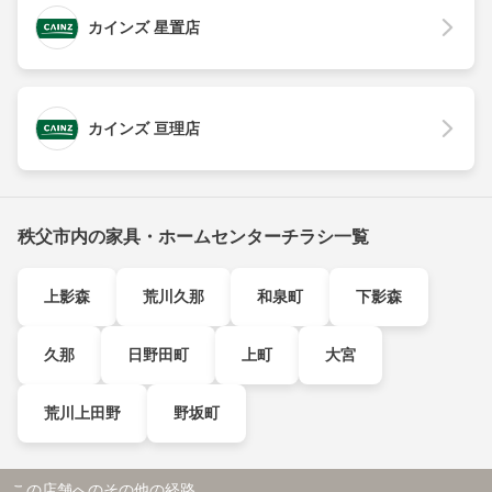
カインズ 星置店
カインズ 亘理店
秩父市内の家具・ホームセンターチラシ一覧
上影森
荒川久那
和泉町
下影森
久那
日野田町
上町
大宮
荒川上田野
野坂町
この店舗へのその他の経路