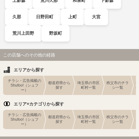
上影森
荒川久那
和泉町
下影森
久那
日野田町
上町
大宮
荒川上田野
野坂町
この店舗へのその他の経路
エリアから探す
チラシ・広告掲載の
都道府県から
埼玉県の市区
秩父市のチラ
Shufoo!（シュフ
探す
町村一覧
シ一覧
ー）
エリア×カテゴリから探す
チラシ・広告掲載の
都道府県から
埼玉県の市区
秩父市のチラ
Shufoo!（シュフ
探す
町村一覧
シ一覧
ー）