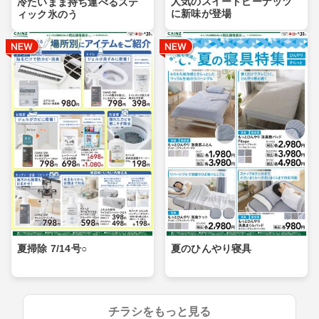
人気のスイートピーナッツ
冷たいまま持ち運べるステ
に新味が登場
ィック氷のう
夏掃除 7/14号○
夏のひんやり寝具
チラシをもっと見る