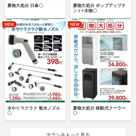
夏物大処分 日傘〇
夏物大処分 ポップアップテ
ント+水物〇
水やりラクラク 散水ノズル
夏物大処分 移動式クーラー
〇
〇
チラシをもっと見る