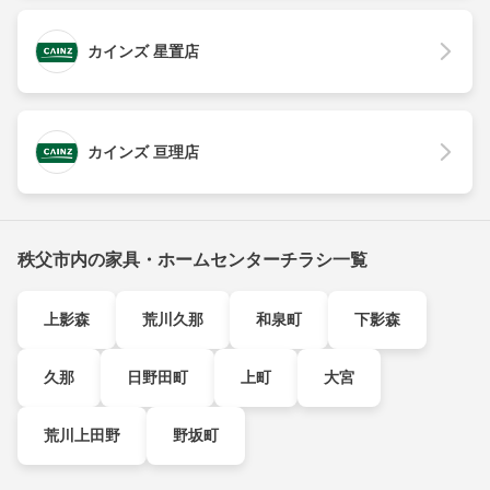
カインズ 星置店
カインズ 亘理店
秩父市内の家具・ホームセンターチラシ一覧
上影森
荒川久那
和泉町
下影森
久那
日野田町
上町
大宮
荒川上田野
野坂町