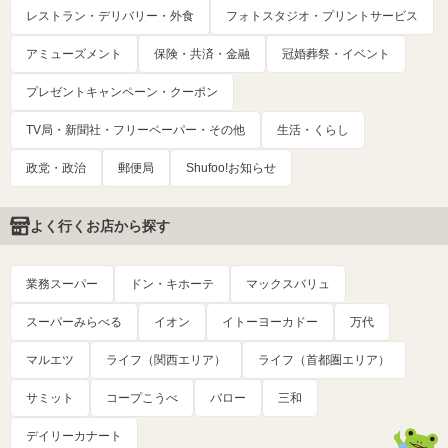
レストラン・デリバリー・外食
フォトスタジオ・プリントサービス
アミューズメント
保険・共済・金融
冠婚葬祭・イベント
プレゼントキャンペーン・クーポン
TV局・新聞社・フリーペーパー・その他
生活・くらし
政党・政治
郵便局
Shufoo!お知らせ
よく行くお店から探す
業務スーパー
ドン・キホーテ
マックスバリュ
スーパーみらべる
イオン
イトーヨーカドー
万代
マルエツ
ライフ（関西エリア）
ライフ（首都圏エリア）
サミット
コープこうべ
バロー
三和
デイリーカナート