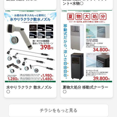
ント+水物〇
水やりラクラク 散水ノズル
夏物大処分 移動式クーラー
〇
〇
チラシをもっと見る