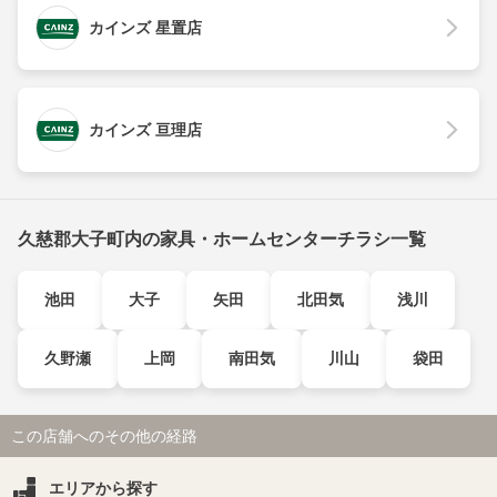
カインズ 星置店
カインズ 亘理店
久慈郡大子町内の家具・ホームセンターチラシ一覧
池田
大子
矢田
北田気
浅川
久野瀬
上岡
南田気
川山
袋田
この店舗へのその他の経路
エリアから探す