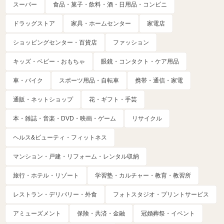
スーパー
食品・菓子・飲料・酒・日用品・コンビニ
ドラッグストア
家具・ホームセンター
家電店
ショッピングセンター・百貨店
ファッション
キッズ・ベビー・おもちゃ
眼鏡・コンタクト・ケア用品
車・バイク
スポーツ用品・自転車
携帯・通信・家電
通販・ネットショップ
花・ギフト・手芸
本・雑誌・音楽・DVD・映画・ゲーム
リサイクル
ヘルス&ビューティ・フィットネス
マンション・戸建・リフォーム・レンタル収納
旅行・ホテル・リゾート
学習塾・カルチャー・教育・教習所
レストラン・デリバリー・外食
フォトスタジオ・プリントサービス
アミューズメント
保険・共済・金融
冠婚葬祭・イベント