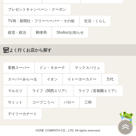
プレゼントキャンペーン・クーポン
TV局・新聞社・フリーペーパー・その他
生活・くらし
政党・政治
郵便局
Shufoo!お知らせ
よく行くお店から探す
業務スーパー
ドン・キホーテ
マックスバリュ
スーパーみらべる
イオン
イトーヨーカドー
万代
マルエツ
ライフ（関西エリア）
ライフ（首都圏エリア）
サミット
コープこうべ
バロー
三和
デイリーカナート
©ONE COMPATH CO., LTD. All rights reserved.