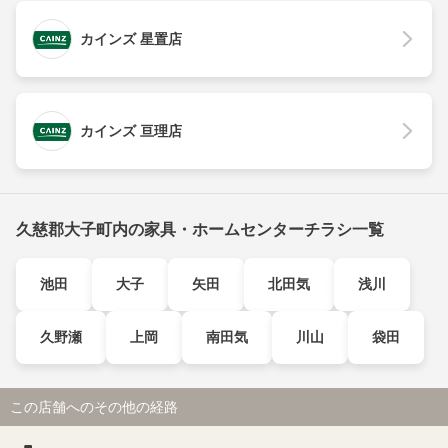
カインズ 星置店
カインズ 亘理店
久慈郡大子町内の家具・ホームセンターチラシ一覧
池田
大子
矢田
北田気
浅川
久野瀬
上岡
南田気
川山
袋田
この店舗へのその他の経路