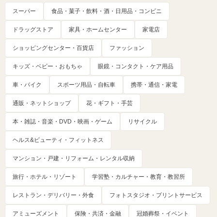
スーパー
食品・菓子・飲料・酒・日用品・コンビニ
ドラッグストア
家具・ホームセンター
家電店
ショッピングセンター・百貨店
ファッション
キッズ・ベビー・おもちゃ
眼鏡・コンタクト・ケア用品
車・バイク
スポーツ用品・自転車
携帯・通信・家電
通販・ネットショップ
花・ギフト・手芸
本・雑誌・音楽・DVD・映画・ゲーム
リサイクル
ヘルス&ビューティ・フィットネス
マンション・戸建・リフォーム・レンタル収納
旅行・ホテル・リゾート
学習塾・カルチャー・教育・教習所
レストラン・デリバリー・外食
フォトスタジオ・プリントサービス
アミューズメント
保険・共済・金融
冠婚葬祭・イベント