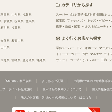
カテゴリから探す
スーパー
食品･菓子･飲料･酒･日用品･コ
秋田県
山形県
福島県
家電店
ファッション
キッズ・ベビー・
県
茨城県
栃木県
群馬県
携帯・通信・家電
ヘルス＆ビューティ・
石川県
福井県
よく行くお店から探す
奈良県
和歌山県
山口県
業務スーパー
ドン・キホーテ
マックス
イトーヨーカドー
万代
マルエツ
ライ
サミット
コープこうべ
バロー
三和
デ
大分県
宮崎県
鹿児島県
沖縄県
「Shufoo!」利用規約
よくあるご質問
ご利用についてのお問い合わ
ュフーポイント会員規約
個人情報の取り扱いについて
個人情報保護
法人のお客様（Shufoo!への掲載について）はこちら