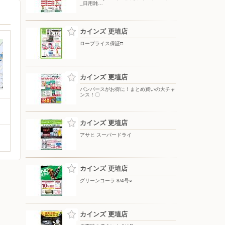
_日用雑…
カインズ 更埴店
ロープライス保証□
カインズ 更埴店
パンパースがお得に！まとめ買いの大チャ
ンス！〇
カインズ 更埴店
アサヒ スーパードライ
カインズ 更埴店
グリーンコーラ 8/4号○
カインズ 更埴店