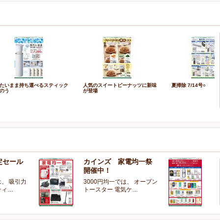
たいまま持ち運べるスティック
人気のスイートピーナッツに新味
夏掃除 7/14号○
のう
が登場
定セール
カインズ 家電均一祭
夏
開催中！
ー
、 吸引力
3000円均一では、 オーブン
夏
ティ…
トースター 電気ケ…
開