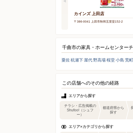
カインズ 上田店
〒386-0041 上田市秋和五里堂152-2
千曲市の家具・ホームセンター
粟佐
杭瀬下
屋代
野高場
桜堂
小島
荒
この店舗へのその他の経路
エリアから探す
チラシ・広告掲載の
都道府県から
Shufoo!（シュフ
探す
ー）
エリア×カテゴリから探す