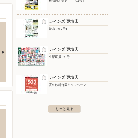
停電時の備えに！ 8/4号○
カインズ 更埴店
散水 7/17号○
カインズ 更埴店
生活応援 7/1号
荷山店
バースデイ/稲田店
オート
市稲荷山治田町1332
〒381-0042 長野県長野市稲田3-33-7
〒381-0
カインズ 更埴店
夏の飲料合同キャンペーン
もっと見る