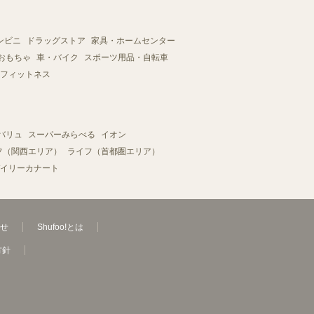
ンビニ
ドラッグストア
家具・ホームセンター
おもちゃ
車・バイク
スポーツ用品・自転車
フィットネス
バリュ
スーパーみらべる
イオン
フ（関西エリア）
ライフ（首都圏エリア）
イリーカナート
せ
Shufoo!とは
方針