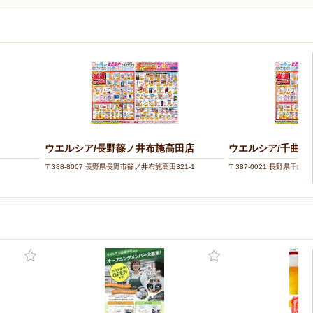
ウエルシア/長野篠ノ井布施高田店
ウエルシア/千曲稲
〒388-8007 長野県長野市篠ノ井布施高田321-1
〒387-0021 長野県千曲