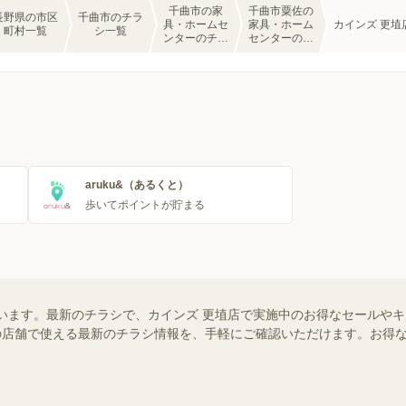
千曲市の家
千曲市粟佐の
長野県の市区
千曲市のチラ
具・ホームセ
家具・ホーム
カインズ 更埴
町村一覧
シ一覧
ンターのチラ
センターのチ
シ一覧
ラシ一覧
aruku&（あるくと）
歩いてポイントが貯まる
います。最新のチラシで、カインズ 更埴店で実施中のお得なセールや
お近くの店舗で使える最新のチラシ情報を、手軽にご確認いただけます。お