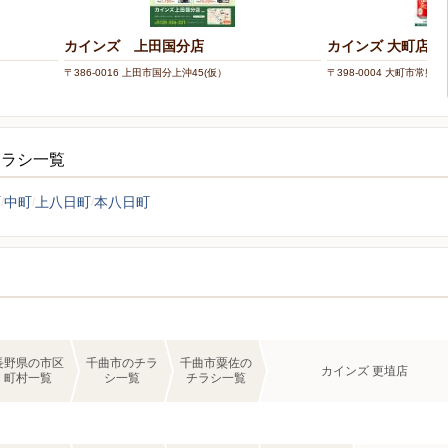
カインズ 上田国分店
カインズ 大町店
〒386-0016 上田市国分上沖45(仮）
〒398-0004 大町市常盤字
チラシ一覧
町
中町
上八日町
本八日町
長野県の市区
千曲市のチラ
千曲市粟佐の
カインズ 更埴店
町村一覧
シ一覧
チラシ一覧