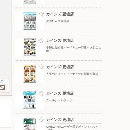
カインズ 更埴店
夏のひんやり寝具
カインズ 更埴店
手軽に始めるバーベキュー特集～火起こし
編～
カインズ 更埴店
人気のスイートピーナッツに新味が登場
イズ
カインズ 更埴店
クールシェルター〇
カインズ 更埴店
CAINZ Payユーザー限定ポイントバック！
_DIY