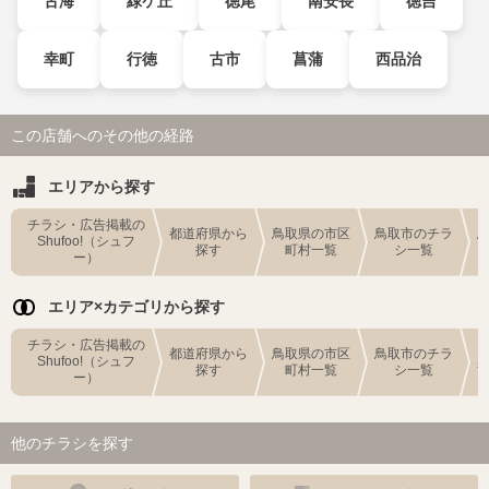
古海
緑ケ丘
徳尾
南安長
徳吉
幸町
行徳
古市
菖蒲
西品治
この店舗へのその他の経路
エリアから探す
チラシ・広告掲載の
都道府県から
鳥取県の市区
鳥取市のチラ
Shufoo!（シュフ
探す
町村一覧
シ一覧
ー）
エリア×カテゴリから探す
チラシ・広告掲載の
都道府県から
鳥取県の市区
鳥取市のチラ
Shufoo!（シュフ
探す
町村一覧
シ一覧
ー）
他のチラシを探す