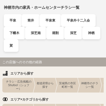
神栖市内の家具・ホームセンターチラシ一覧
平泉
筒井
平泉東
平泉外十二入会
下幡木
深芝南
堀割
深芝
神栖
賀
この店舗へのその他の経路
エリアから探す
チラシ・広告掲載の
都道府県から
茨城県の市区
神栖市のチラ
Shufoo!（シュフ
探す
町村一覧
シ一覧
ー）
エリア×カテゴリから探す