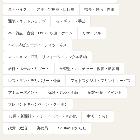
車・バイク
スポーツ用品・自転車
携帯・通信・家電
通販・ネットショップ
花・ギフト・手芸
本・雑誌・音楽・DVD・映画・ゲーム
リサイクル
ヘルス&ビューティ・フィットネス
マンション・戸建・リフォーム・レンタル収納
旅行・ホテル・リゾート
学習塾・カルチャー・教育・教習所
レストラン・デリバリー・外食
フォトスタジオ・プリントサービス
アミューズメント
保険・共済・金融
冠婚葬祭・イベント
プレゼントキャンペーン・クーポン
TV局・新聞社・フリーペーパー・その他
生活・くらし
政党・政治
郵便局
Shufoo!お知らせ