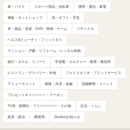
車・バイク
スポーツ用品・自転車
携帯・通信・家電
通販・ネットショップ
花・ギフト・手芸
本・雑誌・音楽・DVD・映画・ゲーム
リサイクル
ヘルス&ビューティ・フィットネス
マンション・戸建・リフォーム・レンタル収納
旅行・ホテル・リゾート
学習塾・カルチャー・教育・教習所
レストラン・デリバリー・外食
フォトスタジオ・プリントサービス
アミューズメント
保険・共済・金融
冠婚葬祭・イベント
プレゼントキャンペーン・クーポン
TV局・新聞社・フリーペーパー・その他
生活・くらし
政党・政治
郵便局
Shufoo!お知らせ