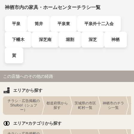
神栖市内の家具・ホームセンターチラシ一覧
平泉
筒井
平泉東
平泉外十二入会
下幡木
深芝南
堀割
深芝
神栖
賀
この店舗へのその他の経路
エリアから探す
チラシ・広告掲載の
都道府県から
茨城県の市区
神栖市のチラ
Shufoo!（シュフ
探す
町村一覧
シ一覧
ー）
エリア×カテゴリから探す
チラシ・広告掲載の