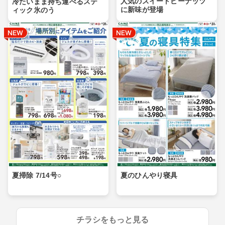
人気のスイートピーナッツ
冷たいまま持ち運べるステ
に新味が登場
ィック氷のう
夏掃除 7/14号○
夏のひんやり寝具
チラシをもっと見る