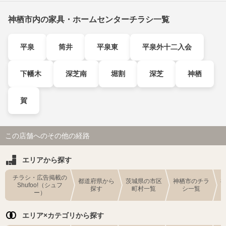
神栖市内の家具・ホームセンターチラシ一覧
平泉
筒井
平泉東
平泉外十二入会
下幡木
深芝南
堀割
深芝
神栖
賀
この店舗へのその他の経路
エリアから探す
チラシ・広告掲載の
都道府県から
茨城県の市区
神栖市のチラ
Shufoo!（シュフ
探す
町村一覧
シ一覧
ー）
エリア×カテゴリから探す