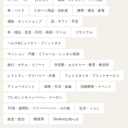
車・バイク
スポーツ用品・自転車
携帯・通信・家電
通販・ネットショップ
花・ギフト・手芸
本・雑誌・音楽・DVD・映画・ゲーム
リサイクル
ヘルス&ビューティ・フィットネス
マンション・戸建・リフォーム・レンタル収納
旅行・ホテル・リゾート
学習塾・カルチャー・教育・教習所
レストラン・デリバリー・外食
フォトスタジオ・プリントサービス
アミューズメント
保険・共済・金融
冠婚葬祭・イベント
プレゼントキャンペーン・クーポン
TV局・新聞社・フリーペーパー・その他
生活・くらし
政党・政治
郵便局
Shufoo!お知らせ