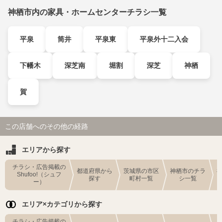
神栖市内の家具・ホームセンターチラシ一覧
平泉
筒井
平泉東
平泉外十二入会
下幡木
深芝南
堀割
深芝
神栖
賀
この店舗へのその他の経路
エリアから探す
チラシ・広告掲載の
都道府県から
茨城県の市区
神栖市のチラ
Shufoo!（シュフ
探す
町村一覧
シ一覧
ー）
エリア×カテゴリから探す
チラシ・広告掲載の