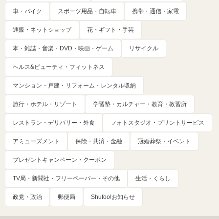
車・バイク
スポーツ用品・自転車
携帯・通信・家電
通販・ネットショップ
花・ギフト・手芸
本・雑誌・音楽・DVD・映画・ゲーム
リサイクル
ヘルス&ビューティ・フィットネス
マンション・戸建・リフォーム・レンタル収納
旅行・ホテル・リゾート
学習塾・カルチャー・教育・教習所
レストラン・デリバリー・外食
フォトスタジオ・プリントサービス
アミューズメント
保険・共済・金融
冠婚葬祭・イベント
プレゼントキャンペーン・クーポン
TV局・新聞社・フリーペーパー・その他
生活・くらし
政党・政治
郵便局
Shufoo!お知らせ