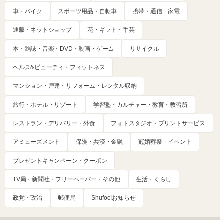
車・バイク
スポーツ用品・自転車
携帯・通信・家電
通販・ネットショップ
花・ギフト・手芸
本・雑誌・音楽・DVD・映画・ゲーム
リサイクル
ヘルス&ビューティ・フィットネス
マンション・戸建・リフォーム・レンタル収納
旅行・ホテル・リゾート
学習塾・カルチャー・教育・教習所
レストラン・デリバリー・外食
フォトスタジオ・プリントサービス
アミューズメント
保険・共済・金融
冠婚葬祭・イベント
プレゼントキャンペーン・クーポン
TV局・新聞社・フリーペーパー・その他
生活・くらし
政党・政治
郵便局
Shufoo!お知らせ