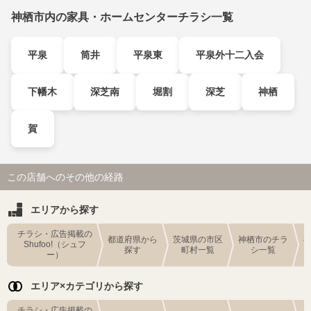
神栖市内の家具・ホームセンターチラシ一覧
平泉
筒井
平泉東
平泉外十二入会
下幡木
深芝南
堀割
深芝
神栖
賀
この店舗へのその他の経路
エリアから探す
チラシ・広告掲載の
都道府県から
茨城県の市区
神栖市のチラ
Shufoo!（シュフ
探す
町村一覧
シ一覧
ー）
エリア×カテゴリから探す
チラシ・広告掲載の