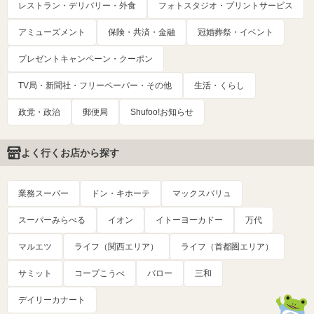
レストラン・デリバリー・外食
フォトスタジオ・プリントサービス
アミューズメント
保険・共済・金融
冠婚葬祭・イベント
プレゼントキャンペーン・クーポン
TV局・新聞社・フリーペーパー・その他
生活・くらし
政党・政治
郵便局
Shufoo!お知らせ
よく行くお店から探す
業務スーパー
ドン・キホーテ
マックスバリュ
スーパーみらべる
イオン
イトーヨーカドー
万代
マルエツ
ライフ（関西エリア）
ライフ（首都圏エリア）
サミット
コープこうべ
バロー
三和
デイリーカナート