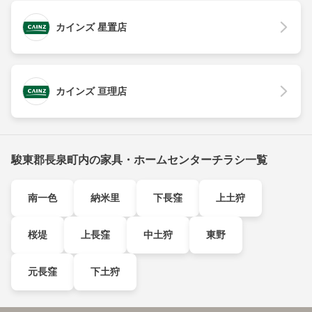
カインズ 星置店
カインズ 亘理店
駿東郡長泉町内の家具・ホームセンターチラシ一覧
南一色
納米里
下長窪
上土狩
桜堤
上長窪
中土狩
東野
元長窪
下土狩