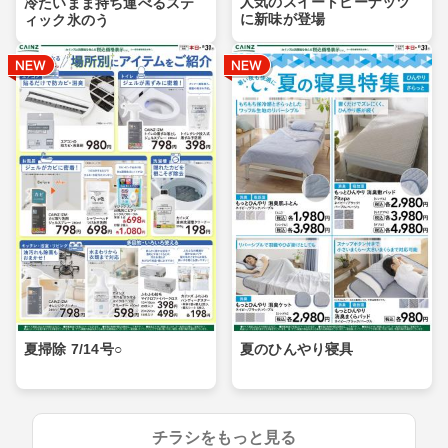
人気のスイートピーナッツ
冷たいまま持ち運べるステ
に新味が登場
ィック氷のう
夏掃除 7/14号○
夏のひんやり寝具
チラシをもっと見る