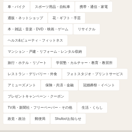
車・バイク
スポーツ用品・自転車
携帯・通信・家電
通販・ネットショップ
花・ギフト・手芸
本・雑誌・音楽・DVD・映画・ゲーム
リサイクル
ヘルス&ビューティ・フィットネス
マンション・戸建・リフォーム・レンタル収納
旅行・ホテル・リゾート
学習塾・カルチャー・教育・教習所
レストラン・デリバリー・外食
フォトスタジオ・プリントサービス
アミューズメント
保険・共済・金融
冠婚葬祭・イベント
プレゼントキャンペーン・クーポン
TV局・新聞社・フリーペーパー・その他
生活・くらし
政党・政治
郵便局
Shufoo!お知らせ