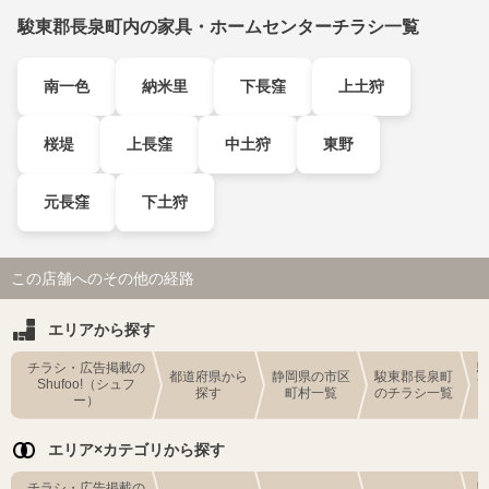
駿東郡長泉町内の家具・ホームセンターチラシ一覧
南一色
納米里
下長窪
上土狩
桜堤
上長窪
中土狩
東野
元長窪
下土狩
この店舗へのその他の経路
エリアから探す
チラシ・広告掲載の
都道府県から
静岡県の市区
駿東郡長泉町
Shufoo!（シュフ
探す
町村一覧
のチラシ一覧
ー）
エリア×カテゴリから探す
チラシ・広告掲載の