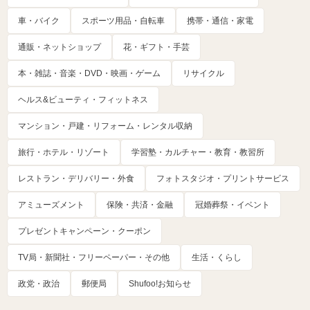
車・バイク
スポーツ用品・自転車
携帯・通信・家電
通販・ネットショップ
花・ギフト・手芸
本・雑誌・音楽・DVD・映画・ゲーム
リサイクル
ヘルス&ビューティ・フィットネス
マンション・戸建・リフォーム・レンタル収納
旅行・ホテル・リゾート
学習塾・カルチャー・教育・教習所
レストラン・デリバリー・外食
フォトスタジオ・プリントサービス
アミューズメント
保険・共済・金融
冠婚葬祭・イベント
プレゼントキャンペーン・クーポン
TV局・新聞社・フリーペーパー・その他
生活・くらし
政党・政治
郵便局
Shufoo!お知らせ