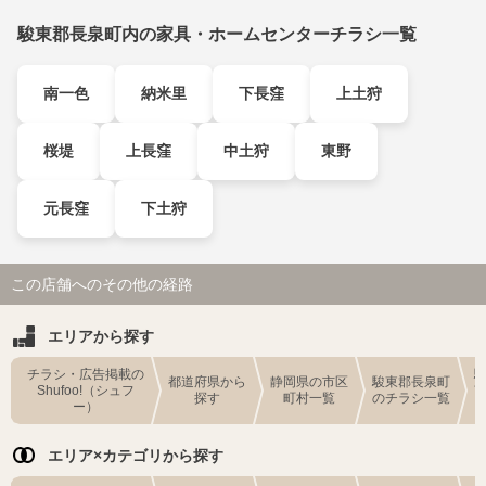
駿東郡長泉町内の家具・ホームセンターチラシ一覧
南一色
納米里
下長窪
上土狩
桜堤
上長窪
中土狩
東野
元長窪
下土狩
この店舗へのその他の経路
エリアから探す
チラシ・広告掲載の
都道府県から
静岡県の市区
駿東郡長泉町
Shufoo!（シュフ
探す
町村一覧
のチラシ一覧
ー）
エリア×カテゴリから探す