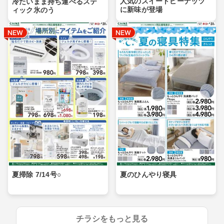
人気のスイートピーナッツ
冷たいまま持ち運べるステ
に新味が登場
ィック氷のう
夏掃除 7/14号○
夏のひんやり寝具
チラシをもっと見る