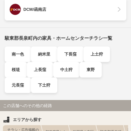
DCM/函南店
駿東郡長泉町内の家具・ホームセンターチラシ一覧
南一色
納米里
下長窪
上土狩
桜堤
上長窪
中土狩
東野
元長窪
下土狩
この店舗へのその他の経路
エリアから探す
チラシ・広告掲載の