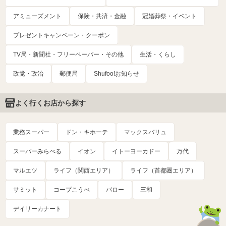
アミューズメント
保険・共済・金融
冠婚葬祭・イベント
プレゼントキャンペーン・クーポン
TV局・新聞社・フリーペーパー・その他
生活・くらし
政党・政治
郵便局
Shufoo!お知らせ
よく行くお店から探す
業務スーパー
ドン・キホーテ
マックスバリュ
スーパーみらべる
イオン
イトーヨーカドー
万代
マルエツ
ライフ（関西エリア）
ライフ（首都圏エリア）
サミット
コープこうべ
バロー
三和
デイリーカナート