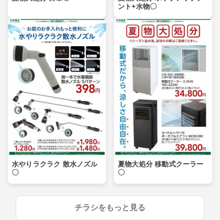
ント+水物〇
水やりラクラク 散水ノズル
夏物大処分 移動式クーラー
〇
〇
チラシをもっと見る