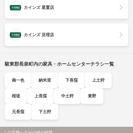
カインズ 星置店
カインズ 亘理店
駿東郡長泉町内の家具・ホームセンターチラシ一覧
南一色
納米里
下長窪
上土狩
桜堤
上長窪
中土狩
東野
元長窪
下土狩
この店舗へのその他の経路