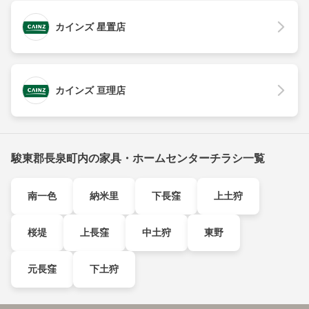
カインズ 星置店
カインズ 亘理店
駿東郡長泉町内の家具・ホームセンターチラシ一覧
南一色
納米里
下長窪
上土狩
桜堤
上長窪
中土狩
東野
元長窪
下土狩