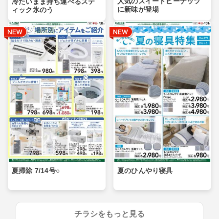
人気のスイートピーナッツ
冷たいまま持ち運べるステ
に新味が登場
ィック氷のう
夏掃除 7/14号○
夏のひんやり寝具
チラシをもっと見る