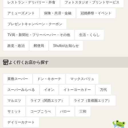
レストラン・デリバリー・外食
フォトスタジオ・プリントサービス
アミューズメント
保険・共済・金融
冠婚葬祭・イベント
プレゼントキャンペーン・クーポン
TV局・新聞社・フリーペーパー・その他
生活・くらし
政党・政治
郵便局
Shufoo!お知らせ
よく行くお店から探す
業務スーパー
ドン・キホーテ
マックスバリュ
スーパーみらべる
イオン
イトーヨーカドー
万代
マルエツ
ライフ（関西エリア）
ライフ（首都圏エリア）
サミット
コープこうべ
バロー
三和
デイリーカナート