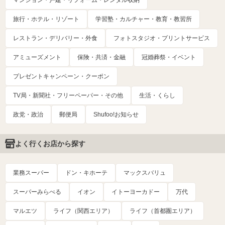
マンション・戸建・リフォーム・レンタル収納
旅行・ホテル・リゾート
学習塾・カルチャー・教育・教習所
レストラン・デリバリー・外食
フォトスタジオ・プリントサービス
アミューズメント
保険・共済・金融
冠婚葬祭・イベント
プレゼントキャンペーン・クーポン
TV局・新聞社・フリーペーパー・その他
生活・くらし
政党・政治
郵便局
Shufoo!お知らせ
よく行くお店から探す
業務スーパー
ドン・キホーテ
マックスバリュ
スーパーみらべる
イオン
イトーヨーカドー
万代
マルエツ
ライフ（関西エリア）
ライフ（首都圏エリア）