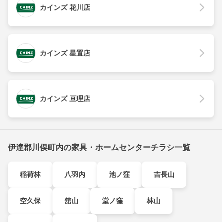
カインズ 花川店
カインズ 星置店
カインズ 亘理店
伊達郡川俣町内の家具・ホームセンターチラシ一覧
稲荷林
八羽内
池ノ窪
吉長山
空久保
舘山
堂ノ窪
林山