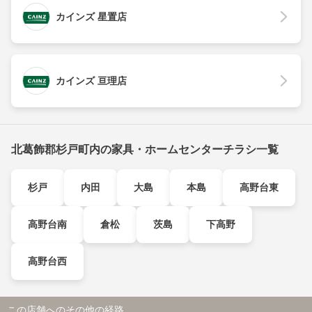
カインズ 星置店
カインズ 亘理店
北葛飾郡杉戸町内の家具・ホームセンターチラシ一覧
杉戸
内田
大島
本島
高野台東
高野台南
倉松
茨島
下高野
高野台西
この店舗へのその他の経路