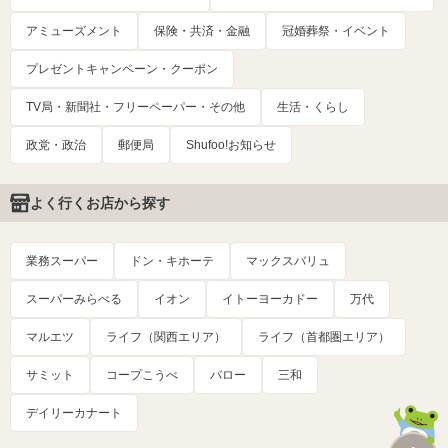
アミューズメント
保険・共済・金融
冠婚葬祭・イベント
プレゼントキャンペーン・クーポン
TV局・新聞社・フリーペーパー・その他
生活・くらし
政党・政治
郵便局
Shufoo!お知らせ
よく行くお店から探す
業務スーパー
ドン・キホーテ
マックスバリュ
スーパーみらべる
イオン
イトーヨーカドー
万代
マルエツ
ライフ（関西エリア）
ライフ（首都圏エリア）
サミット
コープこうべ
バロー
三和
デイリーカナート