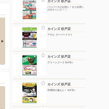
カインズ 杉戸店
パンパースがお得に！まとめ買い
の大チャンス！〇
カインズ 杉戸店
アサヒ スーパードライ
松店
セイコーマート/久喜下早見店
久喜住
カインズ 杉戸店
郡杉戸町倉松1-3-1
〒346-0022 埼玉県久喜市下早見404-1
〒346-
グリーンコーラ 8/4号○
カインズ 杉戸店
停電時の備えに！ 8/4号○