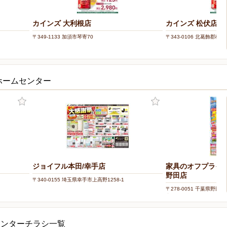
カインズ 大利根店
カインズ 松伏店
〒349-1133 加須市琴寄70
〒343-0106 北葛飾郡松
ホームセンター
ジョイフル本田/幸手店
家具のオフプライスス
野田店
〒340-0155 埼玉県幸手市上高野1258-1
〒278-0051 千葉県野田
内
センターチラシ一覧