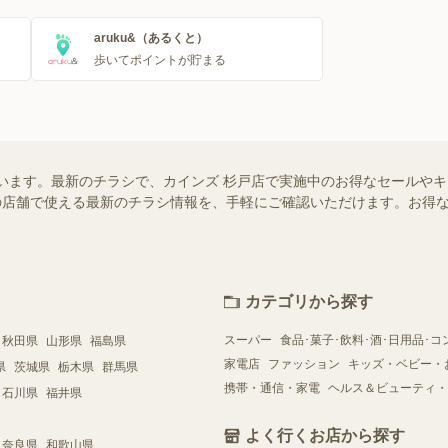
aruku&（あるくと）
歩いてポイントが貯まる
います。最新のチラシで、カインズ 杉戸店で実施中のお得なセールや
お近くの店舗で使える最新のチラシ情報を、手軽にご確認いただけます。お
カテゴリから探す
スーパー
食品･菓子･飲料･酒･日用品･コ
秋田県
山形県
福島県
家電店
ファッション
キッズ・ベビー・
県
茨城県
栃木県
群馬県
携帯・通信・家電
ヘルス＆ビューティ・
石川県
福井県
よく行くお店から探す
奈良県
和歌山県