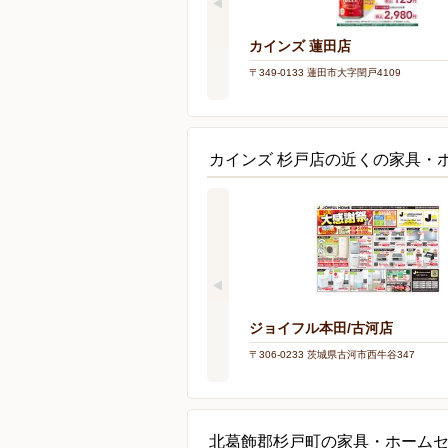
カインズ 蓮田店
〒349-0133 蓮田市大字閏戸4109
カインズ 杉戸店の近くの家具・
ジョイフル本田/古河店
〒306-0233 茨城県古河市西牛谷347
北葛飾郡杉戸町の家具・ホーム