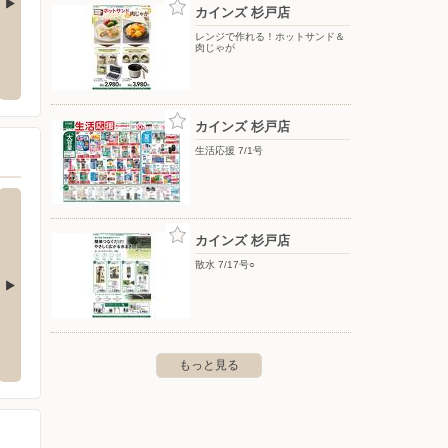
カインズ 杉戸店
レンジで作れる！ホットサンド＆
カインズ 浦和美園店
カイン
肉じゃが
伏町大字大川戸3133
〒336-0967 さいたま市緑区美園1-11-1
〒364-0
カインズ 杉戸店
生活応援 7/1号
カインズ 杉戸店
散水 7/17号○
トア BIGWOOD/
もっと見る
市七光台4-2 イオンタウン七光台