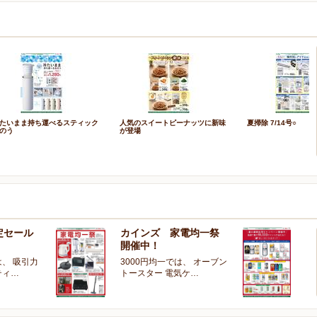
たいまま持ち運べるスティック
人気のスイートピーナッツに新味
夏掃除 7/14号○
のう
が登場
定セール
カインズ 家電均一祭
夏
開催中！
ー
、 吸引力
3000円均一では、 オーブン
夏
ティ…
トースター 電気ケ…
開