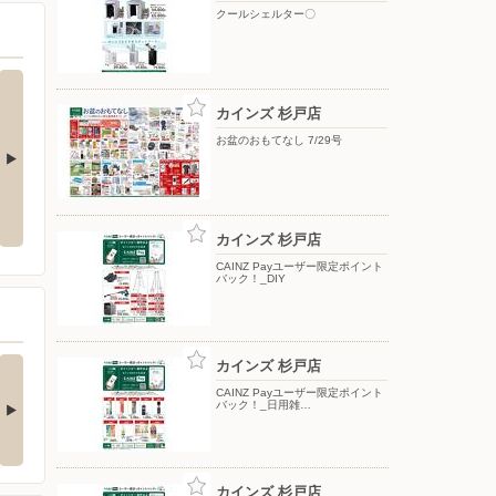
クールシェルター〇
カインズ 杉戸店
お盆のおもてなし 7/29号
夏のひんやり寝具
ポップアップテント
カインズ 杉戸店
CAINZ Payユーザー限定ポイント
バック！_DIY
の酒類合同キャンペ
カインズ 杉戸店
ン
CAINZ Payユーザー限定ポイント
バック！_日用雑…
の酒類合同キャンペーン
催中！ 抽選で最大…
カインズ 杉戸店