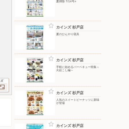
夏掃除 7/14号○
カインズ 杉戸店
夏のひんやり寝具
カインズ 杉戸店
手軽に始めるバーベキュー特集～
火起こし編～
イズ
カインズ 杉戸店
人気のスイートピーナッツに新味
が登場
カインズ 杉戸店