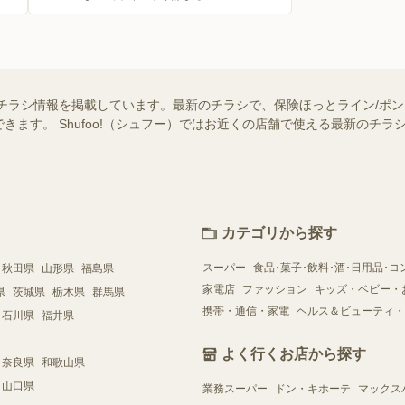
チラシ情報を掲載しています。最新のチラシで、保険ほっとライン/ポ
きます。 Shufoo!（シュフー）ではお近くの店舗で使える最新のチ
カテゴリから探す
スーパー
食品･菓子･飲料･酒･日用品･コ
秋田県
山形県
福島県
家電店
ファッション
キッズ・ベビー・
県
茨城県
栃木県
群馬県
携帯・通信・家電
ヘルス＆ビューティ・
石川県
福井県
よく行くお店から探す
奈良県
和歌山県
山口県
業務スーパー
ドン・キホーテ
マックス