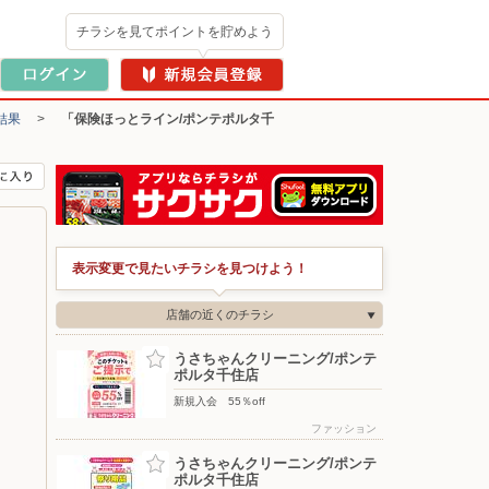
チラシを見てポイントを貯めよう
結果
>
「保険ほっとライン/ポンテポルタ千
表示変更で見たいチラシを見つけよう！
店舗の近くのチラシ
うさちゃんクリーニング/ポンテ
ポルタ千住店
新規入会 55％off
ファッション
うさちゃんクリーニング/ポンテ
ポルタ千住店