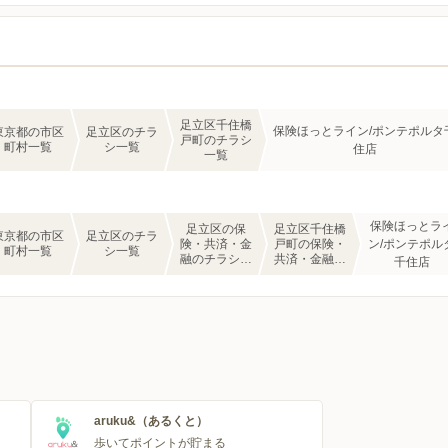
足立区千住橋
保険ほっとライン/ポンテポルタ
東京都の市区
足立区のチラ
戸町のチラシ
町村一覧
シ一覧
住店
一覧
保険ほっとラ
足立区の保
足立区千住橋
東京都の市区
足立区のチラ
険・共済・金
戸町の保険・
ン/ポンテポル
町村一覧
シ一覧
融のチラシ一
共済・金融の
千住店
覧
チラシ一覧
aruku&（あるくと）
歩いてポイントが貯まる