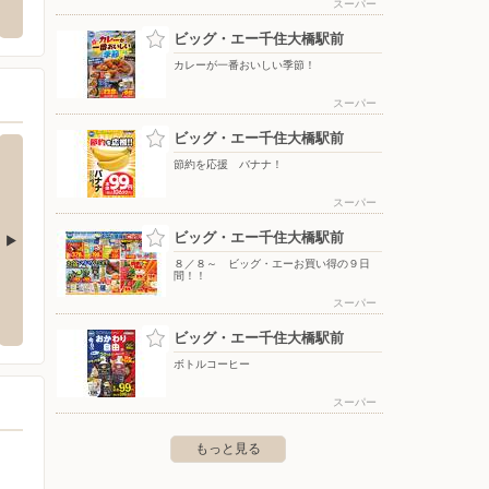
スーパー
東綾瀬1-10-6
〒116-0002 東京都荒川区荒川6-6-1 ウエストヒル町屋
〒124-
ー四つ木
ビッグ・エー千住大橋駅前
カレーが一番おいしい季節！
スーパー
ビッグ・エー千住大橋駅前
節約を応援 バナナ！
スーパー
ビッグ・エー千住大橋駅前
８／８～ ビッグ・エーお買い得の９日
間！！
アピタ豊田元町店
保険ほっとライン/寝屋川市駅前店
保険ほ
スーパー
町2-65アピタ豊田元町店2階
〒572-0042 寝屋川市東大利町11-4
〒581-
ビッグ・エー千住大橋駅前
ボトルコーヒー
スーパー
もっと見る