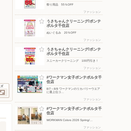
祭り用品 55％OFF
ファッション
うさちゃんクリーニング/ポンテ
ポルタ千住店
ぬいぐるみ 20％OFF
ファッション
うさちゃんクリーニング/ポンテ
ポルタ千住店
スニーカークリーニング 100円引き！
ファッション
#ワークマン女子ポンテポルタ千
住店
イズ
8/7～8/9 ワークマンのリカバリーウエア
に最上位コ…
ファッション
#ワークマン女子ポンテポルタ千
住店
WORKMAN Colors 2026 Spring/…
ファッション