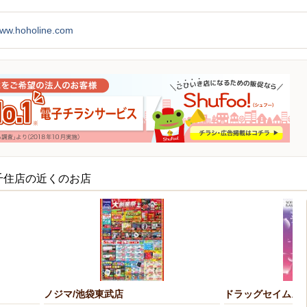
www.hoholine.com
千住店の近くのお店
ノジマ/池袋東武店
ドラッグセイムス