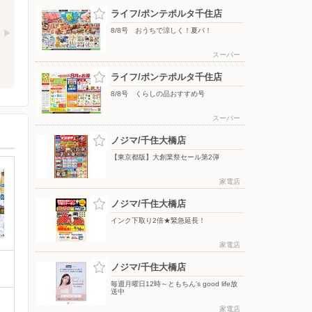
ライフ/ポンテポルタ千住店
8/8号 おうちで涼しく！夏パ！
スーパー
ライフ/ポンテポルタ千住店
8/8号 くらしの品おすすめ号
スーパー
ノジマ/千住大橋店
【東京都版】大創業祭セール第2弾
家電店
ノジマ/千住大橋店
インク下取り2倍★緊急延長！
家電店
ノジマ/千住大橋店
毎週月曜日12時～ともちん's good life放
送中
家電店