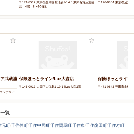
〒171-8512 東京都豊島区西池袋1-1-25 東武百貨店池袋
〒120-0004 東京都足立区
店 4階 8〜10番地
リア武蔵浦
保険ほっとライン/Luz大森店
保険ほっとライン/
〒143-0016 大田区大森北1-10-14Luz大森2階
〒471-0842 豊田市土橋
マルエツナリア
シ一覧
宮元町
千住仲町
千住中居町
千住関屋町
千住東
千住龍田町
千住寿町