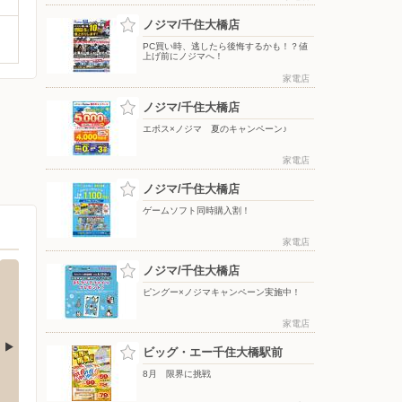
ノジマ/千住大橋店
PC買い時、逃したら後悔するかも！？値
上げ前にノジマへ！
家電店
ノジマ/千住大橋店
エポス×ノジマ 夏のキャンペーン♪
家電店
ノジマ/千住大橋店
ゲームソフト同時購入割！
家電店
ノジマ/千住大橋店
ピングー×ノジマキャンペーン実施中！
家電店
ビッグ・エー千住大橋駅前
8月 限界に挑戦
 東綾瀬店
ウエルシア/荒川町屋店
ノジマ