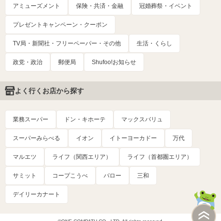
アミューズメント
保険・共済・金融
冠婚葬祭・イベント
プレゼントキャンペーン・クーポン
TV局・新聞社・フリーペーパー・その他
生活・くらし
政党・政治
郵便局
Shufoo!お知らせ
よく行くお店から探す
業務スーパー
ドン・キホーテ
マックスバリュ
スーパーみらべる
イオン
イトーヨーカドー
万代
マルエツ
ライフ（関西エリア）
ライフ（首都圏エリア）
サミット
コープこうべ
バロー
三和
デイリーカナート