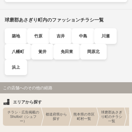
球磨郡あさぎり町内のファッションチラシ一覧
築地
竹原
吉井
中島
川瀬
八幡町
覚井
免田東
岡原北
浜上
この店舗へのその他の経路
エリアから探す
チラシ・広告掲載の
球磨郡あさぎ
都道府県から
熊本県の市区
Shufoo!（シュフ
り町のチラシ
探す
町村一覧
ー）
一覧