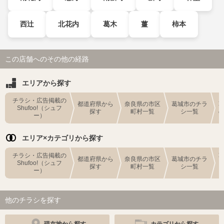
西辻
北花内
葛木
薑
柿本
この店舗へのその他の経路
エリアから探す
チラシ・広告掲載の
都道府県から
奈良県の市区
葛城市のチラ
Shufoo!（シュフ
探す
町村一覧
シ一覧
ー）
エリア×カテゴリから探す
チラシ・広告掲載の
都道府県から
奈良県の市区
葛城市のチラ
Shufoo!（シュフ
探す
町村一覧
シ一覧
ー）
他のチラシを探す