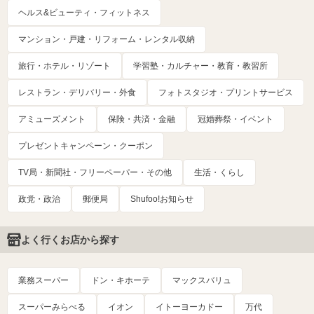
ヘルス&ビューティ・フィットネス
マンション・戸建・リフォーム・レンタル収納
旅行・ホテル・リゾート
学習塾・カルチャー・教育・教習所
レストラン・デリバリー・外食
フォトスタジオ・プリントサービス
アミューズメント
保険・共済・金融
冠婚葬祭・イベント
プレゼントキャンペーン・クーポン
TV局・新聞社・フリーペーパー・その他
生活・くらし
政党・政治
郵便局
Shufoo!お知らせ
よく行くお店から探す
業務スーパー
ドン・キホーテ
マックスバリュ
スーパーみらべる
イオン
イトーヨーカドー
万代