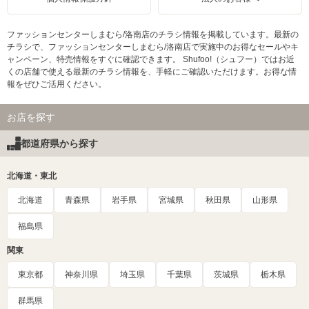
ファッションセンターしまむら/洛南店のチラシ情報を掲載しています。最新の
チラシで、ファッションセンターしまむら/洛南店で実施中のお得なセールやキ
ャンペーン、特売情報をすぐに確認できます。 Shufoo!（シュフー）ではお近
くの店舗で使える最新のチラシ情報を、手軽にご確認いただけます。お得な情
報をぜひご活用ください。
お店を探す
都道府県から探す
北海道・東北
北海道
青森県
岩手県
宮城県
秋田県
山形県
福島県
関東
東京都
神奈川県
埼玉県
千葉県
茨城県
栃木県
群馬県