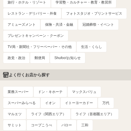
旅行・ホテル・リゾート
学習塾・カルチャー・教育・教習所
レストラン・デリバリー・外食
フォトスタジオ・プリントサービス
アミューズメント
保険・共済・金融
冠婚葬祭・イベント
プレゼントキャンペーン・クーポン
TV局・新聞社・フリーペーパー・その他
生活・くらし
政党・政治
郵便局
Shufoo!お知らせ
よく行くお店から探す
業務スーパー
ドン・キホーテ
マックスバリュ
スーパーみらべる
イオン
イトーヨーカドー
万代
マルエツ
ライフ（関西エリア）
ライフ（首都圏エリア）
サミット
コープこうべ
バロー
三和