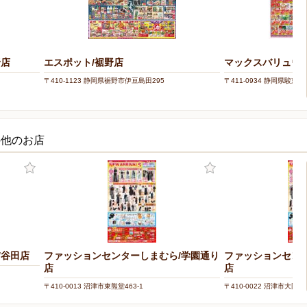
野店
エスポット/裾野店
マックスバリュウ
〒410-1123 静岡県裾野市伊豆島田295
〒411-0934 静岡県駿東郡
の他のお店
/谷田店
ファッションセンターしまむら/学園通り
ファッションセン
店
店
〒410-0013 沼津市東熊堂463-1
〒410-0022 沼津市大岡133