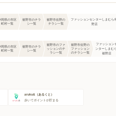
ファッションセンターしまむら/
静岡県の市区
裾野市のチラ
裾野市佐野の
町村一覧
シ一覧
チラシ一覧
野店
ファッション
裾野市のファ
裾野市佐野の
静岡県の市区
裾野市のチラ
ッションのチ
ファッション
ンターしまむら
町村一覧
シ一覧
ラシ一覧
のチラシ一覧
裾野店
aruku&（あるくと）
歩いてポイントが貯まる