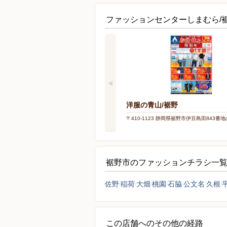
ファッションセンターしまむら/
洋服の青山/裾野
〒410-1123 静岡県裾野市伊豆島田843番地
裾野市のファッションチラシ一
佐野
稲荷
大畑
桃園
石脇
公文名
久根
この店舗へのその他の経路