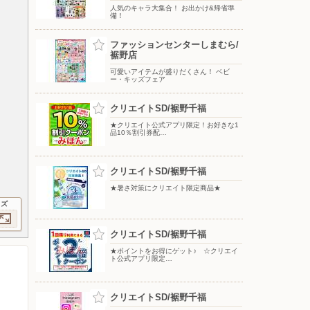
人気のキャラ大集合！ お出かけ&帰省準
備！
ファッションセンターしまむら/
裾野店
可愛いアイテムが盛りだくさん！ ベビ
ー・キッズフェア
クリエイトSD/裾野千福
★クリエイト公式アプリ限定！お好きな1
品10％割引券配…
クリエイトSD/裾野千福
★暑さ対策にクリエイト限定商品★
イズ
クリエイトSD/裾野千福
★ポイントをお得にゲット♪ ☆クリエイ
ト公式アプリ限定…
クリエイトSD/裾野千福