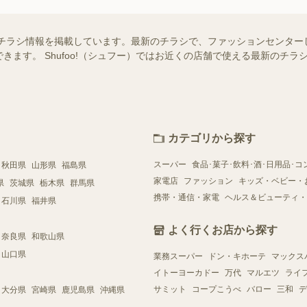
チラシ情報を掲載しています。最新のチラシで、ファッションセンター
きます。 Shufoo!（シュフー）ではお近くの店舗で使える最新のチ
カテゴリから探す
スーパー
食品･菓子･飲料･酒･日用品･コ
秋田県
山形県
福島県
家電店
ファッション
キッズ・ベビー・
県
茨城県
栃木県
群馬県
携帯・通信・家電
ヘルス＆ビューティ・
石川県
福井県
よく行くお店から探す
奈良県
和歌山県
山口県
業務スーパー
ドン・キホーテ
マックス
イトーヨーカドー
万代
マルエツ
ライ
サミット
コープこうべ
バロー
三和
デ
大分県
宮崎県
鹿児島県
沖縄県