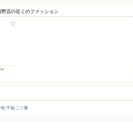
裾野店の近くのファッション
の3
覧
平松
千福
二ツ屋