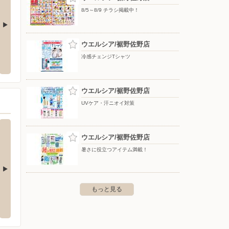
8/5～8/9 チラシ掲載中！
ウエルシア/裾野佐野店
ェルディ長泉店
ノジマ/御殿場店
マック
冷感チェンジTシャツ
長泉町下長窪1076-1
〒412-0043 静岡県御殿場市新橋914-1
〒410-
ウエルシア/裾野佐野店
UVケア・汗ニオイ対策
ウエルシア/裾野佐野店
暑さに役立つアイテム満載！
もっと見る
ターしまむら/西友沼津
ファッションセンターしまむら/大塚店
ファッ
〒410-0306 沼津市大塚西沖1030-1
〒419-
0-1