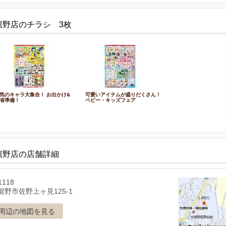
裾野店のチラシ 3枚
気のキャラ大集合！ お出かけ&
可愛いアイテムが盛りだくさん！
省準備！
ベビー・キッズフェア
裾野店の店舗詳細
1118
裾野市佐野上ヶ見125-1
周辺の地図を見る