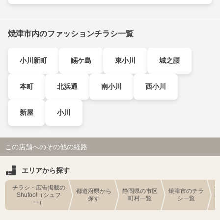
焼津市内のファッションチラシ一覧
小川新町
鰯ケ島
東小川
城之腰
本町
北浜通
南小川
西小川
新屋
小川
この店舗へのその他の経路
エリアから探す
チラシ・広告掲載の
都道府県から
静岡県の市区
焼津市のチラ
Shufoo!（シュフ
探す
町村一覧
シ一覧
ー）