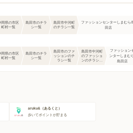
ファッションセンターしまむら/
静岡県の市区
島田市のチラ
島田市中河町
町村一覧
シ一覧
のチラシ一覧
田店
ファッション
島田市のファ
島田市中河町
静岡県の市区
島田市のチラ
ッションのチ
のファッショ
ンターしまむら
町村一覧
シ一覧
ラシ一覧
ンのチラシ一
島田店
覧
aruku&（あるくと）
歩いてポイントが貯まる