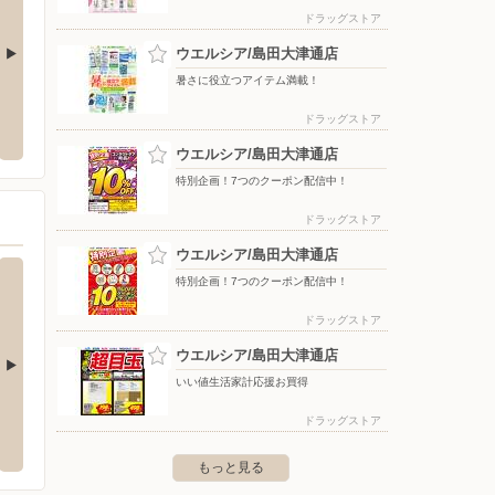
ドラッグストア
ウエルシア/島田大津通店
暑さに役立つアイテム満載！
ヤマダデンキ/テックランド藤枝店
杏林堂
ドラッグストア
太1-6-25
〒426-0076 静岡県藤枝市内瀬戸116-1
〒427-0
ウエルシア/島田大津通店
特別企画！7つのクーポン配信中！
ドラッグストア
ウエルシア/島田大津通店
特別企画！7つのクーポン配信中！
ドラッグストア
ウエルシア/島田大津通店
いい値生活家計応援お買得
ーしまむら/住吉店
ファッションセンターしまむら/八幡店
ファッ
ドラッグストア
（静岡県）
店
住吉365
〒426-0009 藤枝市八幡655-8
〒425-0
もっと見る