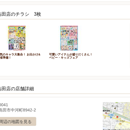
島田店のチラシ 3枚
気のキャラ大集合！ お出かけ&
可愛いアイテムが盛りだくさん！
省準備！
ベビー・キッズフェア
島田店の店舗詳細
0041
田市中河町8942-2
周辺の地図を見る