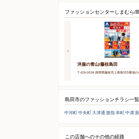
ファッションセンターしまむら/
洋服の青山/藤枝島田
〒426-0036 静岡県藤枝市上青島555番地の
島田市のファッションチラシ一
中河町
中央町
大津通
旗指
幸町
中溝
この店舗へのその他の経路