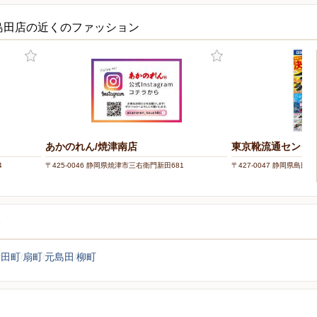
島田店の近くのファッション
あかのれん/焼津南店
東京靴流通センター
4
〒425-0046 静岡県焼津市三右衛門新田681
〒427-0047 静岡県島田市
覧
新田町
扇町
元島田
柳町