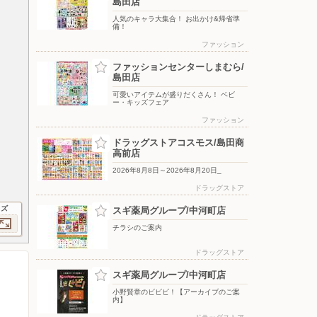
島田店
人気のキャラ大集合！ お出かけ&帰省準
備！
ファッション
ファッションセンターしまむら/
島田店
可愛いアイテムが盛りだくさん！ ベビ
ー・キッズフェア
ファッション
ドラッグストアコスモス/島田商
高前店
2026年8月8日～2026年8月20日_
ドラッグストア
イズ
スギ薬局グループ/中河町店
チラシのご案内
ドラッグストア
スギ薬局グループ/中河町店
小野賢章のビビビ！【アーカイブのご案
内】