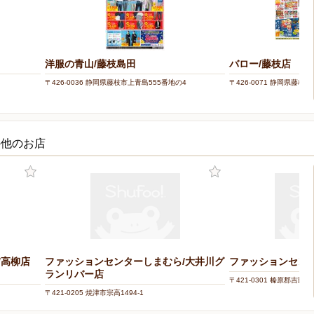
洋服の青山/藤枝島田
バロー/藤枝店
〒426-0036 静岡県藤枝市上青島555番地の4
〒426-0071 静岡県藤枝市志
の他のお店
/高柳店
ファッションセンターしまむら/大井川グ
ファッションセンタ
ランリバー店
〒421-0301 榛原郡吉田町
〒421-0205 焼津市宗高1494-1