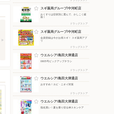
ドラッグストア
スギ薬局グループ/中河町店
おくすりは症状別に選んで、かしこく緩
和！
ドラッグストア
スギ薬局グループ/中河町店
会員登録は今がお得スギ！ スギ薬局アプ
リ
ドラッグストア
ウエルシア/島田大津通店
0805号ピックアップチラシ
ドラッグストア
ウエルシア/島田大津通店
おすすめ！カビ・ニオイ対策
ドラッグストア
ウエルシア/島田大津通店
指名買い！夏を乗り切る神スキンケア