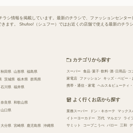
チラシ情報を掲載しています。最新のチラシで、ファッションセンター
きます。 Shufoo!（シュフー）ではお近くの店舗で使える最新のチ
カテゴリから探す
スーパー
食品･菓子･飲料･酒･日用品･コ
秋田県
山形県
福島県
家電店
ファッション
キッズ・ベビー・
県
茨城県
栃木県
群馬県
携帯・通信・家電
ヘルス＆ビューティ・
石川県
福井県
よく行くお店から探す
奈良県
和歌山県
山口県
業務スーパー
ドン・キホーテ
マックス
イトーヨーカドー
万代
マルエツ
ライ
サミット
コープこうべ
バロー
三和
デ
大分県
宮崎県
鹿児島県
沖縄県