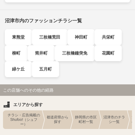
沼津市内のファッションチラシ一覧
東熊堂
三枚橋荒田
神田町
共栄町
柳町
筒井町
三枚橋鐘突免
花園町
緑ケ丘
五月町
この店舗へのその他の経路
エリアから探す
チラシ・広告掲載の
都道府県から
静岡県の市区
沼津市のチラ
Shufoo!（シュフ
探す
町村一覧
シ一覧
ー）