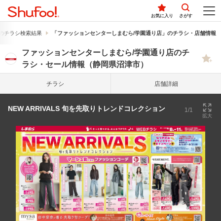
お気に入り
さがす
のチラシ検索結果
「ファッションセンターしまむら/学園通り店」のチラシ・店舗情報
ファッションセンターしまむら/学園通り店のチ
ラシ・セール情報（静岡県沼津市）
チラシ
店舗詳細
NEW ARRIVALS 旬を先取りトレンドコレクション
1/1
拡大