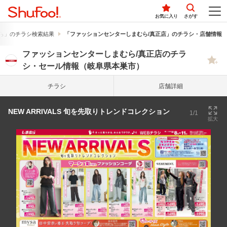
お気に入り
さがす
ら」のチラシ検索結果
「ファッションセンターしまむら/真正店」のチラシ・店舗情報
ファッションセンターしまむら/真正店のチラ
シ・セール情報（岐阜県本巣市）
チラシ
店舗詳細
NEW ARRIVALS 旬を先取りトレンドコレクション
1/1
拡大