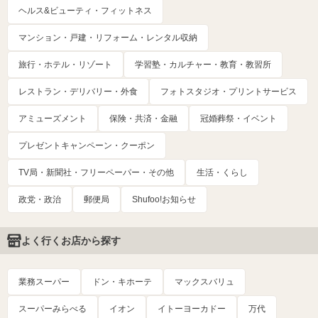
ヘルス&ビューティ・フィットネス
マンション・戸建・リフォーム・レンタル収納
旅行・ホテル・リゾート
学習塾・カルチャー・教育・教習所
レストラン・デリバリー・外食
フォトスタジオ・プリントサービス
アミューズメント
保険・共済・金融
冠婚葬祭・イベント
プレゼントキャンペーン・クーポン
TV局・新聞社・フリーペーパー・その他
生活・くらし
政党・政治
郵便局
Shufoo!お知らせ
よく行くお店から探す
業務スーパー
ドン・キホーテ
マックスバリュ
スーパーみらべる
イオン
イトーヨーカドー
万代