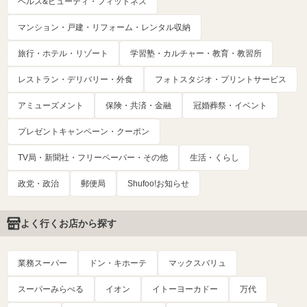
ヘルス&ビューティ・フィットネス
マンション・戸建・リフォーム・レンタル収納
旅行・ホテル・リゾート
学習塾・カルチャー・教育・教習所
レストラン・デリバリー・外食
フォトスタジオ・プリントサービス
アミューズメント
保険・共済・金融
冠婚葬祭・イベント
プレゼントキャンペーン・クーポン
TV局・新聞社・フリーペーパー・その他
生活・くらし
政党・政治
郵便局
Shufoo!お知らせ
よく行くお店から探す
業務スーパー
ドン・キホーテ
マックスバリュ
スーパーみらべる
イオン
イトーヨーカドー
万代