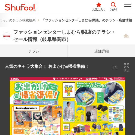
お気に入り
さがす
むら」のチラシ検索結果
「ファッションセンターしまむら/関店」のチラシ・店舗情報
ファッションセンターしまむら/関店のチラシ・
セール情報（岐阜県関市）
チラシ
店舗詳細
人気のキャラ大集合！ お出かけ&帰省準備！
1/1
拡大