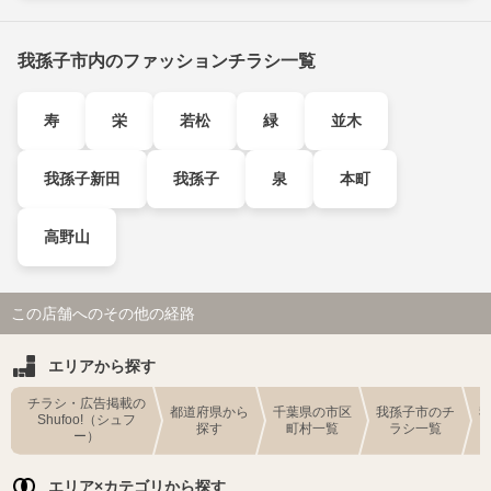
我孫子市内のファッションチラシ一覧
寿
栄
若松
緑
並木
我孫子新田
我孫子
泉
本町
高野山
この店舗へのその他の経路
エリアから探す
チラシ・広告掲載の
都道府県から
千葉県の市区
我孫子市のチ
Shufoo!（シュフ
探す
町村一覧
ラシ一覧
ー）
エリア×カテゴリから探す