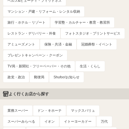
ヘルス&ビューティ・フィットネス
マンション・戸建・リフォーム・レンタル収納
旅行・ホテル・リゾート
学習塾・カルチャー・教育・教習所
レストラン・デリバリー・外食
フォトスタジオ・プリントサービス
アミューズメント
保険・共済・金融
冠婚葬祭・イベント
プレゼントキャンペーン・クーポン
TV局・新聞社・フリーペーパー・その他
生活・くらし
政党・政治
郵便局
Shufoo!お知らせ
よく行くお店から探す
業務スーパー
ドン・キホーテ
マックスバリュ
スーパーみらべる
イオン
イトーヨーカドー
万代