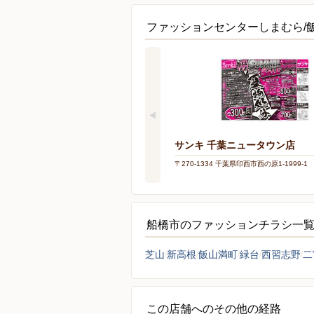
ファッションセンターしまむら/
サンキ 千葉ニュータウン店
〒270-1334 千葉県印西市西の原1-1999-1
船橋市のファッションチラシ一
芝山
新高根
飯山満町
緑台
西習志野
二
この店舗へのその他の経路