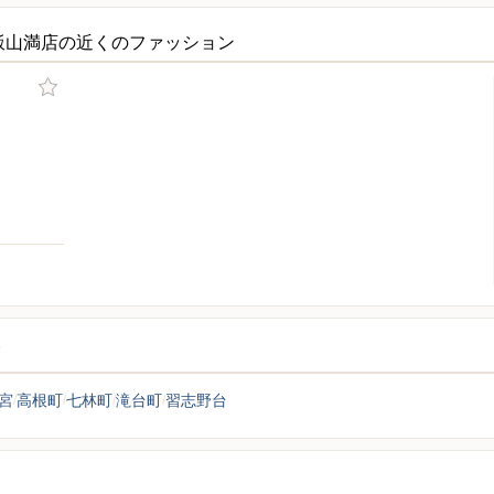
飯山満店の近くのファッション
覧
宮
高根町
七林町
滝台町
習志野台