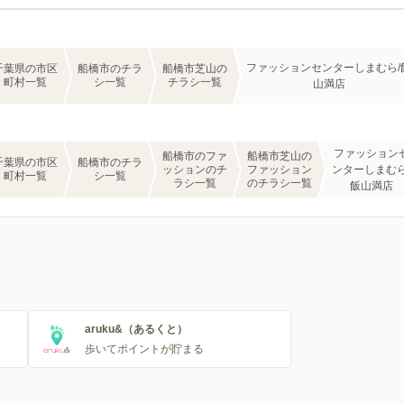
ファッションセンターしまむら/
千葉県の市区
船橋市のチラ
船橋市芝山の
町村一覧
シ一覧
チラシ一覧
山満店
ファッション
船橋市のファ
船橋市芝山の
千葉県の市区
船橋市のチラ
ッションのチ
ファッション
ンターしまむら
町村一覧
シ一覧
ラシ一覧
のチラシ一覧
飯山満店
aruku&（あるくと）
歩いてポイントが貯まる