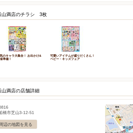
飯山満店のチラシ 3枚
気のキャラ大集合！ お出かけ&
可愛いアイテムが盛りだくさん！
省準備！
ベビー・キッズフェア
飯山満店の店舗詳細
0816
橋市芝山3-12-51
周辺の地図を見る