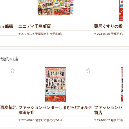
om 船橋
ユニディ千鳥町店
薬局くすりの福太郎
〒272-0126 千葉県市川市千鳥町1
〒274-0816 千葉県船橋市芝
の他のお店
/西友新北
ファッションセンターしまむら/フォルテ
ファッションセン
津田沼店
前店
〒275-0028 習志野市奏の杜2-1-1
〒274-0062 船橋市坪井東3