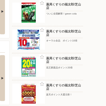
薬局くすりの福太郎/芝山
店
ついに全国解禁！green cola
/芝山店
ビッグ・エー船橋習志野台
ケーズ
山2-1-1
〒274-0063 千葉県船橋市習志野台4-46-14
〒270-1
薬局くすりの福太郎/芝山
店
オーラル全品 ポイント10倍
薬局くすりの福太郎/芝山
店
花王家庭品ポイント20倍
薬局くすりの福太郎/芝山
ターしまむら/船橋日大
ファッションセンターしまむら/ららぽー
ファッ
店
とTOKYO-BAY店
楽天ポイント大還元祭！
〒273-0
-6-1
〒273-0012 船橋市浜町2-2-7