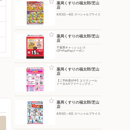
薬局くすりの福太郎/芝山
店
8月3日～8日 スペシャルプライス
薬局くすりの福太郎/芝山
店
千葉県キャッシュレス
CP×PayPayクーポン
薬局くすりの福太郎/芝山
店
【ご予約受付中】エリクシール
トータルVファーミングク…
薬局くすりの福太郎/芝山
店
8月3日～8日 スペシャルプライス