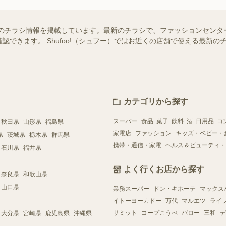
のチラシ情報を掲載しています。最新のチラシで、ファッションセンタ
認できます。 Shufoo!（シュフー）ではお近くの店舗で使える最新
カテゴリから探す
スーパー
食品･菓子･飲料･酒･日用品･コ
秋田県
山形県
福島県
家電店
ファッション
キッズ・ベビー・
県
茨城県
栃木県
群馬県
携帯・通信・家電
ヘルス＆ビューティ・
石川県
福井県
よく行くお店から探す
奈良県
和歌山県
山口県
業務スーパー
ドン・キホーテ
マックス
イトーヨーカドー
万代
マルエツ
ライ
サミット
コープこうべ
バロー
三和
デ
大分県
宮崎県
鹿児島県
沖縄県