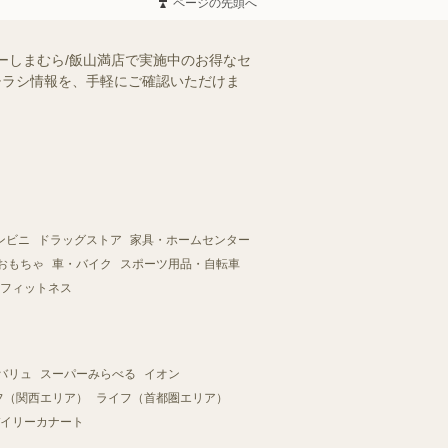
ページの先頭へ
ーしまむら/飯山満店で実施中のお得なセ
のチラシ情報を、手軽にご確認いただけま
ンビニ
ドラッグストア
家具・ホームセンター
おもちゃ
車・バイク
スポーツ用品・自転車
フィットネス
バリュ
スーパーみらべる
イオン
フ（関西エリア）
ライフ（首都圏エリア）
イリーカナート