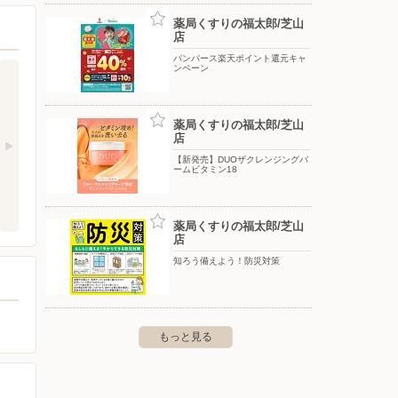
薬局くすりの福太郎/芝山
店
パンパース楽天ポイント還元キャ
ンペーン
薬局くすりの福太郎/芝山
店
【新発売】DUOザクレンジングバ
ームビタミン18
薬局くすりの福太郎/芝山
店
知ろう備えよう！防災対策
もっと見る