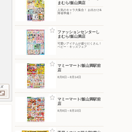
まむら/飯山満店
人気のキャラ大集合！ お出かけ&
帰省準備！
ファッションセンターし
まむら/飯山満店
可愛いアイテムが盛りだくさん！
ベビー・キッズフェア
マミーマート/飯山満駅前
店
8月8日～8月14日
イズ
マミーマート/飯山満駅前
店
8月8日～8月10日