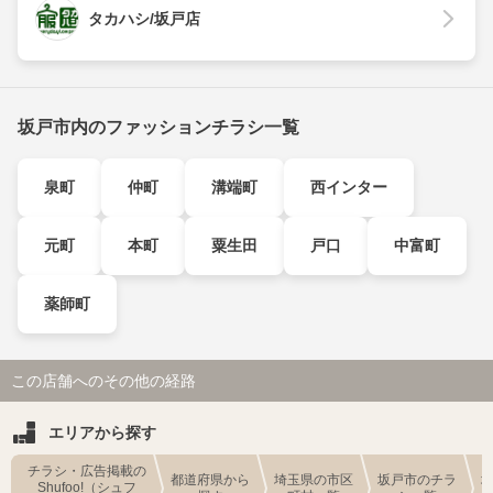
タカハシ/坂戸店
坂戸市内のファッションチラシ一覧
泉町
仲町
溝端町
西インター
元町
本町
粟生田
戸口
中富町
薬師町
この店舗へのその他の経路
エリアから探す
チラシ・広告掲載の
都道府県から
埼玉県の市区
坂戸市のチラ
Shufoo!（シュフ