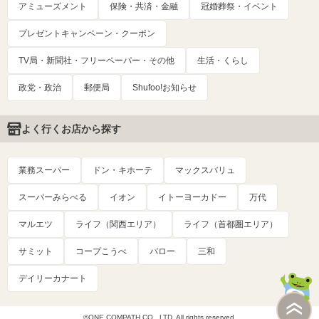
アミューズメント
保険・共済・金融
冠婚葬祭・イベント
プレゼントキャンペーン・クーポン
TV局・新聞社・フリーペーパー・その他
生活・くらし
政党・政治
郵便局
Shufoo!お知らせ
よく行くお店から探す
業務スーパー
ドン・キホーテ
マックスバリュ
スーパーみらべる
イオン
イトーヨーカドー
万代
マルエツ
ライフ（関西エリア）
ライフ（首都圏エリア）
サミット
コープこうべ
バロー
三和
デイリーカナート
©ONE COMPATH CO., LTD. All rights reserved.