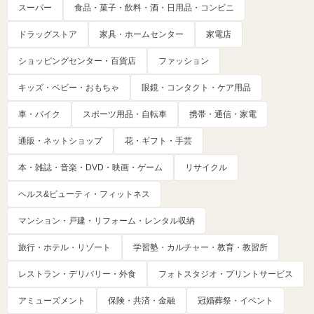
スーパー
食品・菓子・飲料・酒・日用品・コンビニ
ドラッグストア
家具・ホームセンター
家電店
ショッピングセンター・百貨店
ファッション
キッズ・ベビー・おもちゃ
眼鏡・コンタクト・ケア用品
車・バイク
スポーツ用品・自転車
携帯・通信・家電
通販・ネットショップ
花・ギフト・手芸
本・雑誌・音楽・DVD・映画・ゲーム
リサイクル
ヘルス&ビューティ・フィットネス
マンション・戸建・リフォーム・レンタル収納
旅行・ホテル・リゾート
学習塾・カルチャー・教育・教習所
レストラン・デリバリー・外食
フォトスタジオ・プリントサービス
アミューズメント
保険・共済・金融
冠婚葬祭・イベント