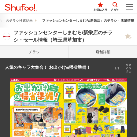
お気に入り
さがす
ら」のチラシ検索結果
「ファッションセンターしまむら/新栄店」のチラシ・店舗情報
ファッションセンターしまむら/新栄店のチラ
シ・セール情報（埼玉県草加市）
チラシ
店舗詳細
人気のキャラ大集合！ お出かけ&帰省準備！
1/1
拡大