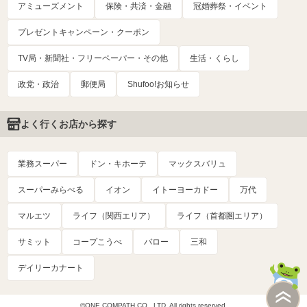
アミューズメント
保険・共済・金融
冠婚葬祭・イベント
プレゼントキャンペーン・クーポン
TV局・新聞社・フリーペーパー・その他
生活・くらし
政党・政治
郵便局
Shufoo!お知らせ
よく行くお店から探す
業務スーパー
ドン・キホーテ
マックスバリュ
スーパーみらべる
イオン
イトーヨーカドー
万代
マルエツ
ライフ（関西エリア）
ライフ（首都圏エリア）
サミット
コープこうべ
バロー
三和
デイリーカナート
©ONE COMPATH CO., LTD. All rights reserved.