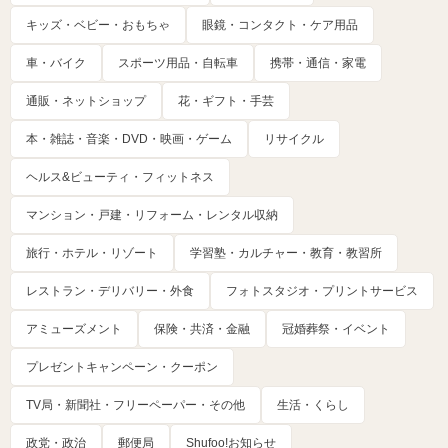
キッズ・ベビー・おもちゃ
眼鏡・コンタクト・ケア用品
車・バイク
スポーツ用品・自転車
携帯・通信・家電
通販・ネットショップ
花・ギフト・手芸
本・雑誌・音楽・DVD・映画・ゲーム
リサイクル
ヘルス&ビューティ・フィットネス
マンション・戸建・リフォーム・レンタル収納
旅行・ホテル・リゾート
学習塾・カルチャー・教育・教習所
レストラン・デリバリー・外食
フォトスタジオ・プリントサービス
アミューズメント
保険・共済・金融
冠婚葬祭・イベント
プレゼントキャンペーン・クーポン
TV局・新聞社・フリーペーパー・その他
生活・くらし
政党・政治
郵便局
Shufoo!お知らせ