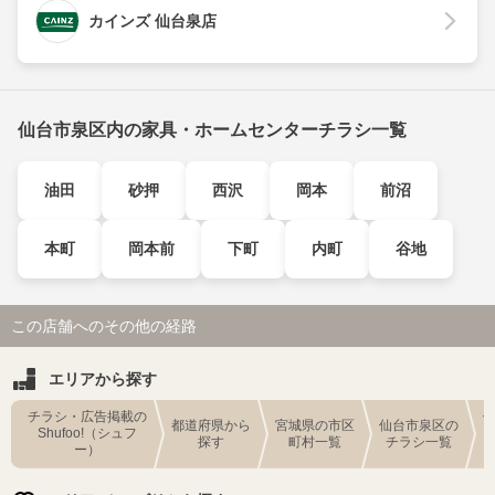
カインズ 仙台泉店
仙台市泉区内の家具・ホームセンターチラシ一覧
油田
砂押
西沢
岡本
前沼
本町
岡本前
下町
内町
谷地
この店舗へのその他の経路
エリアから探す
チラシ・広告掲載の
都道府県から
宮城県の市区
仙台市泉区の
Shufoo!（シュフ
探す
町村一覧
チラシ一覧
ー）