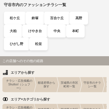
守谷市内のファッションチラシ一覧
松ケ丘
鈴塚
百合ケ丘
高野
大柏
けやき台
中央
本町
ひがし野
松並
この店舗へのその他の経路
エリアから探す
チラシ・広告掲載の
都道府県から
茨城県の市区
守谷市のチラ
Shufoo!（シュフ
探す
町村一覧
シ一覧
ー）
エリア×カテゴリから探す
チラシ・広告掲載の