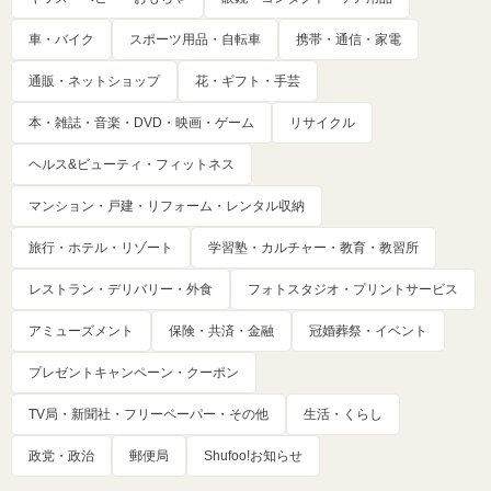
車・バイク
スポーツ用品・自転車
携帯・通信・家電
通販・ネットショップ
花・ギフト・手芸
本・雑誌・音楽・DVD・映画・ゲーム
リサイクル
ヘルス&ビューティ・フィットネス
マンション・戸建・リフォーム・レンタル収納
旅行・ホテル・リゾート
学習塾・カルチャー・教育・教習所
レストラン・デリバリー・外食
フォトスタジオ・プリントサービス
アミューズメント
保険・共済・金融
冠婚葬祭・イベント
プレゼントキャンペーン・クーポン
TV局・新聞社・フリーペーパー・その他
生活・くらし
政党・政治
郵便局
Shufoo!お知らせ