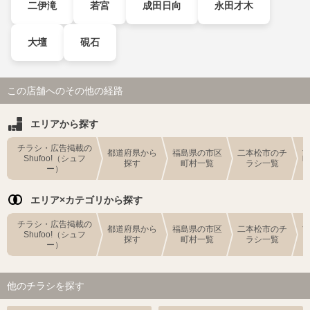
二伊滝
若宮
成田日向
永田才木
大壇
硯石
この店舗へのその他の経路
エリアから探す
チラシ・広告掲載の
都道府県から
福島県の市区
二本松市のチ
Shufoo!（シュフ
探す
町村一覧
ラシ一覧
ー）
エリア×カテゴリから探す
チラシ・広告掲載の
都道府県から
福島県の市区
二本松市のチ
Shufoo!（シュフ
探す
町村一覧
ラシ一覧
ー）
他のチラシを探す