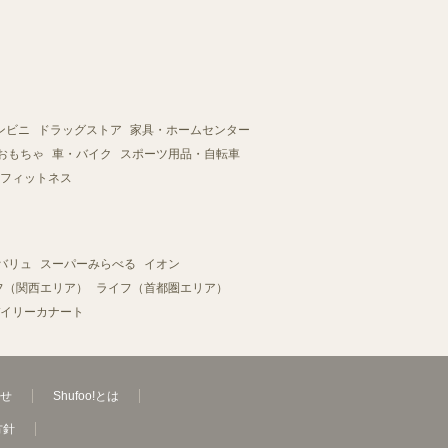
ンビニ
ドラッグストア
家具・ホームセンター
おもちゃ
車・バイク
スポーツ用品・自転車
フィットネス
バリュ
スーパーみらべる
イオン
フ（関西エリア）
ライフ（首都圏エリア）
イリーカナート
せ
Shufoo!とは
方針