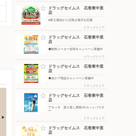
ドラッグセイムス 石巻東中里
店
●富士薬品から元気な毎日を応援
ドラッグストア
ドラッグセイムス 石巻東中里
店
◆飲料メーカー合同キャンペーン実施中
ドラッグストア
ドラッグセイムス 石巻東中里
店
◆虫ケア用品キャンペーン実施中
ドラッグストア
ドラッグセイムス 石巻東中里
店
アネッサ 塗り直し簡単UVカットパウダ
ー
ドラッグストア
ドラッグセイムス 石巻東中里
ドラッグストアモリ/石巻中里店
ワーク
店