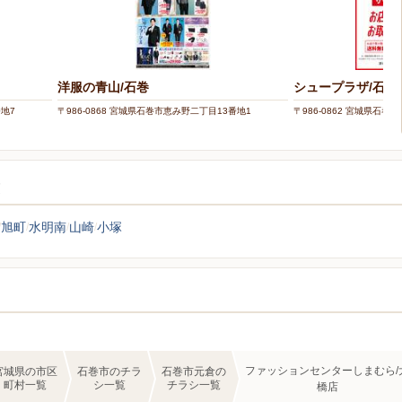
洋服の青山/石巻
シュープラザ/石巻
番地7
〒986-0868 宮城県石巻市恵み野二丁目13番地1
〒986-0862 宮城県石巻市
覧
旭町
水明南
山崎
小塚
ファッションセンターしまむら/
宮城県の市区
石巻市のチラ
石巻市元倉の
町村一覧
シ一覧
チラシ一覧
橋店