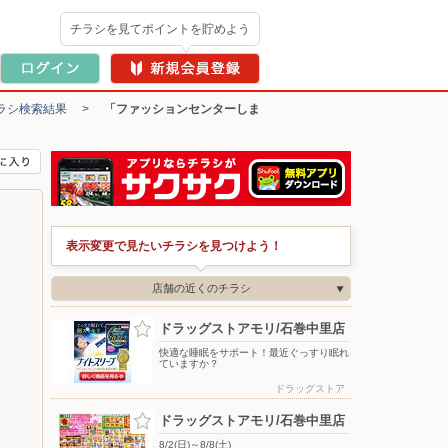
チラシを見てポイントを貯めよう
ラシ検索結果
>
「ファッションセンターしま
表示変更で見たいチラシを見つけよう！
店舗の近くのチラシ
ドラッグストアモリ/石巻中里店
快適な睡眠をサポート！最近ぐっすり眠れ
ていますか？
ドラッグストア
ドラッグストアモリ/石巻中里店
8/2(日)～8/8(土)