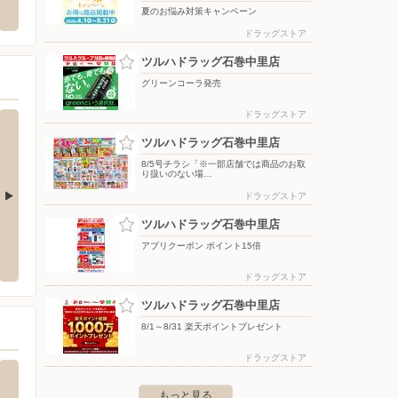
恵み野6-3-13
〒986-0812 宮城県石巻市東中里3-1-6
〒986-
夏のお悩み対策キャンペーン
ドラッグストア
ツルハドラッグ石巻中里店
グリーンコーラ発売
ドラッグストア
ツルハドラッグ石巻中里店
8/5号チラシ「※一部店舗では商品のお取
り扱いのない場…
ドラッグストア
ツルハドラッグ石巻中里店
ターしまむら/鹿島台店
ファッションセンターしまむら/小牛田店
ファッ
アプリクーポン ポイント15倍
台広長字内ノ浦121-3
〒987-0005 遠田郡美里町北浦字川戸浦36-2
〒985-0
ドラッグストア
ツルハドラッグ石巻中里店
8/1～8/31 楽天ポイントプレゼント
ドラッグストア
もっと見る