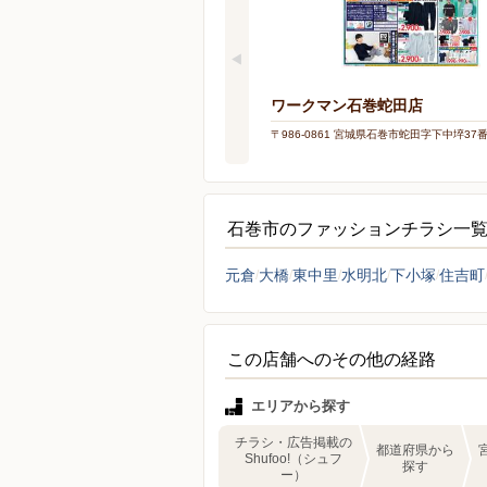
ワークマン石巻蛇田店
〒986-0861 宮城県石巻市蛇田字下中埣37
石巻市のファッションチラシ一
元倉
大橋
東中里
水明北
下小塚
住吉町
この店舗へのその他の経路
エリアから探す
チラシ・広告掲載の
都道府県から
Shufoo!（シュフ
探す
ー）