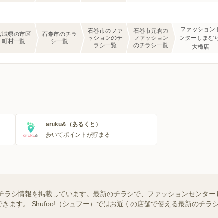
ファッション
石巻市のファ
石巻市元倉の
宮城県の市区
石巻市のチラ
ッションのチ
ファッション
ンターしまむら
町村一覧
シ一覧
ラシ一覧
のチラシ一覧
大橋店
aruku&（あるくと）
歩いてポイントが貯まる
チラシ情報を掲載しています。最新のチラシで、ファッションセンター
きます。 Shufoo!（シュフー）ではお近くの店舗で使える最新のチ