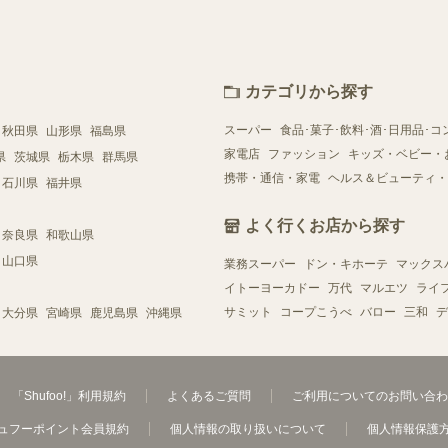
カテゴリから探す
スーパー
食品･菓子･飲料･酒･日用品･コ
秋田県
山形県
福島県
家電店
ファッション
キッズ・ベビー・
県
茨城県
栃木県
群馬県
携帯・通信・家電
ヘルス＆ビューティ・
石川県
福井県
よく行くお店から探す
奈良県
和歌山県
山口県
業務スーパー
ドン・キホーテ
マックス
イトーヨーカドー
万代
マルエツ
ライ
サミット
コープこうべ
バロー
三和
デ
大分県
宮崎県
鹿児島県
沖縄県
「Shufoo!」利用規約
よくあるご質問
ご利用についてのお問い合わ
ュフーポイント会員規約
個人情報の取り扱いについて
個人情報保護