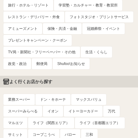
旅行・ホテル・リゾート
学習塾・カルチャー・教育・教習所
レストラン・デリバリー・外食
フォトスタジオ・プリントサービス
アミューズメント
保険・共済・金融
冠婚葬祭・イベント
プレゼントキャンペーン・クーポン
TV局・新聞社・フリーペーパー・その他
生活・くらし
政党・政治
郵便局
Shufoo!お知らせ
よく行くお店から探す
業務スーパー
ドン・キホーテ
マックスバリュ
スーパーみらべる
イオン
イトーヨーカドー
万代
マルエツ
ライフ（関西エリア）
ライフ（首都圏エリア）
サミット
コープこうべ
バロー
三和