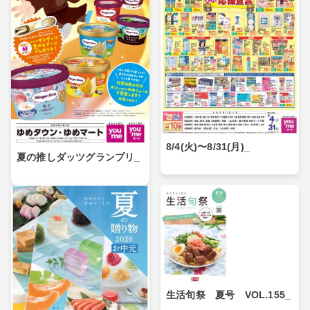
8/4(火)〜8/31(月)_
夏の推しダッツグランプリ_
生活旬祭 夏号 VOL.155_