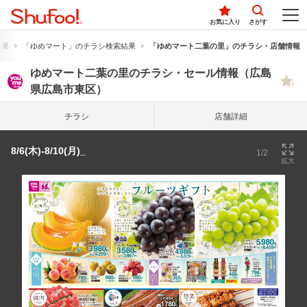
お気に入り
さがす
結果
「ゆめマート」のチラシ検索結果
「ゆめマート二葉の里」のチラシ・店舗情報
ゆめマート二葉の里のチラシ・セール情報（広島
県広島市東区）
チラシ
店舗詳細
8/6(木)-8/10(月)_
1/2
拡大