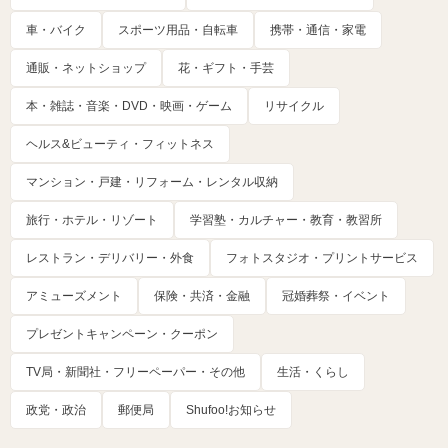
車・バイク
スポーツ用品・自転車
携帯・通信・家電
通販・ネットショップ
花・ギフト・手芸
本・雑誌・音楽・DVD・映画・ゲーム
リサイクル
ヘルス&ビューティ・フィットネス
マンション・戸建・リフォーム・レンタル収納
旅行・ホテル・リゾート
学習塾・カルチャー・教育・教習所
レストラン・デリバリー・外食
フォトスタジオ・プリントサービス
アミューズメント
保険・共済・金融
冠婚葬祭・イベント
プレゼントキャンペーン・クーポン
TV局・新聞社・フリーペーパー・その他
生活・くらし
政党・政治
郵便局
Shufoo!お知らせ