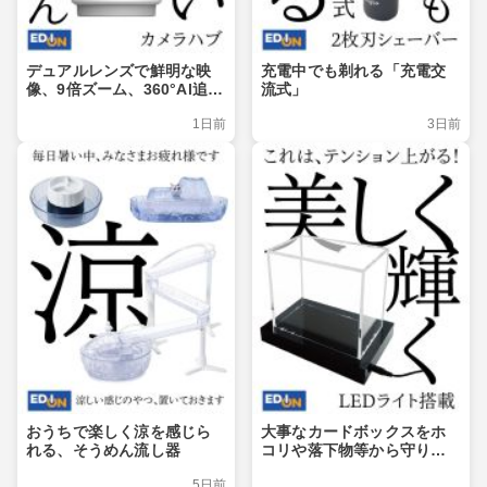
デュアルレンズで鮮明な映
充電中でも剃れる「充電交
像、9倍ズーム、360°Al追
流式」
跡、Matter対応
1日前
3日前
おうちで楽しく涼を感じら
大事なカードボックスをホ
れる、そうめん流し器
コリや落下物等から守りつ
つ、ライトアップでおしゃ
5日前