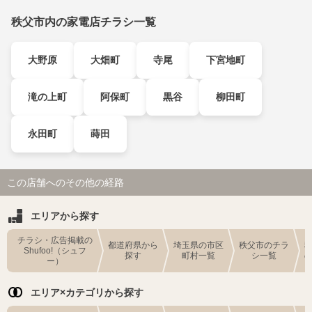
秩父市内の家電店チラシ一覧
大野原
大畑町
寺尾
下宮地町
滝の上町
阿保町
黒谷
柳田町
永田町
蒔田
この店舗へのその他の経路
エリアから探す
チラシ・広告掲載の
都道府県から
埼玉県の市区
秩父市のチラ
Shufoo!（シュフ
探す
町村一覧
シ一覧
ー）
エリア×カテゴリから探す