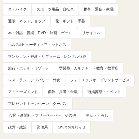
車・バイク
スポーツ用品・自転車
携帯・通信・家電
通販・ネットショップ
花・ギフト・手芸
本・雑誌・音楽・DVD・映画・ゲーム
リサイクル
ヘルス&ビューティ・フィットネス
マンション・戸建・リフォーム・レンタル収納
旅行・ホテル・リゾート
学習塾・カルチャー・教育・教習所
レストラン・デリバリー・外食
フォトスタジオ・プリントサービス
アミューズメント
保険・共済・金融
冠婚葬祭・イベント
プレゼントキャンペーン・クーポン
TV局・新聞社・フリーペーパー・その他
生活・くらし
政党・政治
郵便局
Shufoo!お知らせ