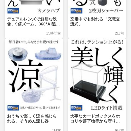
デュアルレンズで鮮明な映
充電中でも剃れる「充電交
像、9倍ズーム、360°Al追
流式」
跡、Matter対応
15時間前
2日前
おうちで楽しく涼を感じら
大事なカードボックスをホ
れる、そうめん流し器
コリや落下物等から守りつ
つ、ライトアップでおしゃ
4日前
6日前