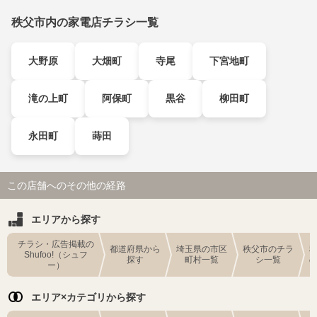
秩父市内の家電店チラシ一覧
大野原
大畑町
寺尾
下宮地町
滝の上町
阿保町
黒谷
柳田町
永田町
蒔田
この店舗へのその他の経路
エリアから探す
チラシ・広告掲載の
都道府県から
埼玉県の市区
秩父市のチラ
Shufoo!（シュフ
探す
町村一覧
シ一覧
ー）
エリア×カテゴリから探す